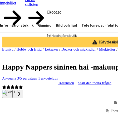
innehållet
sidfoten
00220
Informationsteknik
Gaming
Bild och ljud
Telefoner, surfplatt
Helsingfors butik
Käytössäsi
Etusivu
/
Hobby och fritid
/
Leksaker
/
Dockor och mjukisdjur
/
Mjukisdjur
Happy Nappers sininen hai -makuu
Arvosana 3/5 perustuen 1 arvosteluun
1
recension
Ställ den första frågan
Produktbilder och videor
Vi
Förs