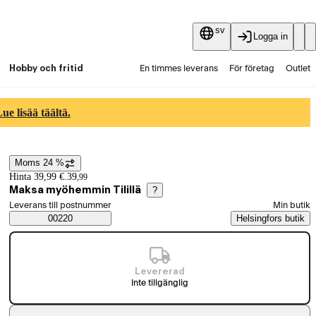
sv
Logga in
Hobby och fritid
En timmes leverans
För företag
Outlet
Fyndpartier
Guider och artiklar
Vaihtokauppa
e lisää täältä.
Tjänster
Aktuellt
Moms 24 %
Prisinformation
Hinta 39,99 €.
39
,
99
Maksa myöhemmin Tilillä
?
Välj beställningssätt
Leverans till postnummer
Min butik
Saatavuustiedot
00220
Helsingfors butik
Levererad
Inte tillgänglig