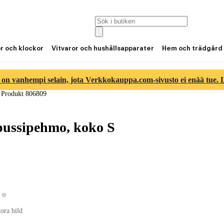
or och klockor
Vitvaror och hushållsapparater
Hem och trädgård
 on vanhempi selain, jota Verkkokauppa.com-sivusto ei enää tue. Lu
/
Produkt 806809
pussipehmo, koko S
Visa produktbild 2
sa produktbild 1
tora bild