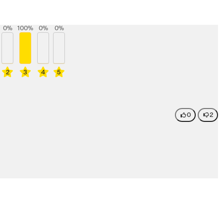
0
%
100
%
0
%
0
%
2
3
4
5
0
2
!