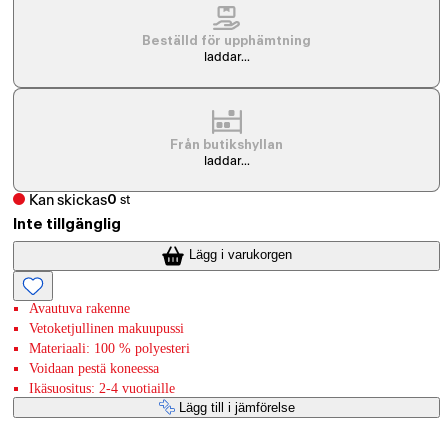
Beställd för upphämtning
laddar...
Från butikshyllan
laddar...
Kan skickas
0
st
Inte tillgänglig
Lägg i varukorgen
Avautuva rakenne
Vetoketjullinen makuupussi
Materiaali: 100 % polyesteri
Voidaan pestä koneessa
Ikäsuositus: 2-4 vuotiaille
Lägg till i jämförelse