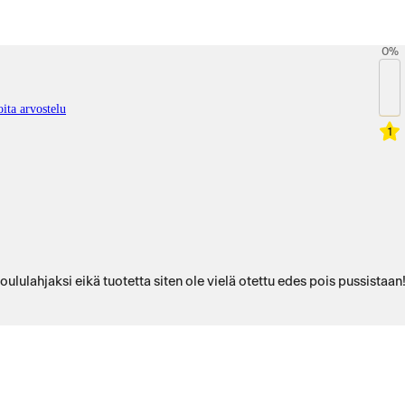
0
%
ita arvostelu
1
ululahjaksi eikä tuotetta siten ole vielä otettu edes pois pussistaan