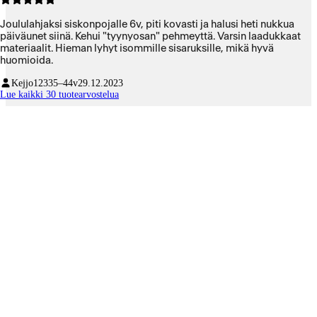
Joululahjaksi siskonpojalle 6v, piti kovasti ja halusi heti nukkua
päiväunet siinä. Kehui "tyynyosan" pehmeyttä. Varsin laadukkaat
materiaalit. Hieman lyhyt isommille sisaruksille, mikä hyvä
huomioida.
Kejjo123
35–44v
29.12.2023
Lue kaikki 30 tuotearvostelua