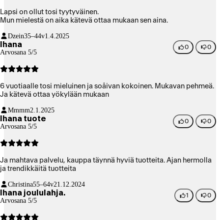
Lapsi on ollut tosi tyytyväinen.
Mun mielestä on aika kätevä ottaa mukaan sen aina.
Dzein
35–44v
1.4.2025
Ihana
0
0
Arvosana 5/5
6 vuotiaalle tosi mieluinen ja soåivan kokoinen. Mukavan pehmeä.
Ja kätevä ottaa yökylään mukaan
Mmmm
2.1.2025
Ihana tuote
0
0
Arvosana 5/5
Ja mahtava palvelu, kauppa täynnä hyviä tuotteita. Ajan hermolla
ja trendikkäitä tuotteita
Christina
55–64v
21.12.2024
Ihana joululahja.
1
0
Arvosana 5/5