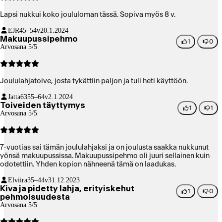
Lapsi nukkui koko joululoman tässä. Sopiva myös 8 v.
EJR
45–54v
20.1.2024
Makuupussipehmo
1
0
Arvosana 5/5
Joululahjatoive, josta tykättiin paljon ja tuli heti käyttöön.
Jatta63
55–64v
2.1.2024
Toiveiden täyttymys
1
1
Arvosana 5/5
7-vuotias sai tämän joululahjaksi ja on joulusta saakka nukkunut
yönsä makuupussissa. Makuupussipehmo oli juuri sellainen kuin
odotettiin. Yhden kopion nähneenä tämä on laadukas.
Elviira
35–44v
31.12.2023
Kiva ja pidetty lahja, erityiskehut
1
0
pehmoisuudesta
Arvosana 5/5