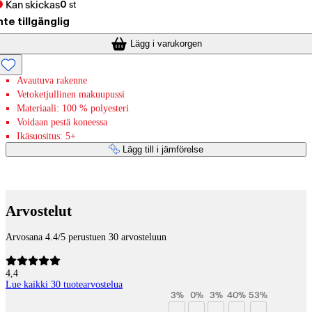
Kan skickas
0
st
nte tillgänglig
Lägg i varukorgen
Avautuva rakenne
Vetoketjullinen makuupussi
Materiaali: 100 % polyesteri
Voidaan pestä koneessa
Ikäsuositus: 5+
Lägg till i jämförelse
Betaltjänster
Arvostelut
Arvosana 4.4/5 perustuen 30 arvosteluun
4,4
Lue kaikki 30 tuotearvostelua
3
%
0
%
3
%
40
%
53
%