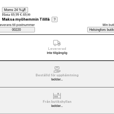
Moms 24 %
Prisinformation
Hinta 69,99 €.
69
,
99
Maksa myöhemmin Tilillä
?
älj beställningssätt
everans till postnummer
Min but
Saatavuustiedot
00220
Helsingfors butik
Levererad
Inte tillgänglig
Beställd för upphämtning
laddar...
Från butikshyllan
laddar...