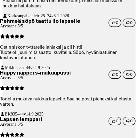
Alkuun ei paremmasta ole tietoakaan ja missään muussa ei
nukkua halutakaan.
Korkeanpaikanleiri
25–34v
3.1.2026
Pehmeä söpö taattu ilo lapselle
0
0
Arvosana 5/5
Ostin siskon tyttärelle lahjaksi ja oli hitti!
Tuote oli juuri mitä saattoi kuvitella. Söpö, hyvänlaatuinen
kestävän oloinen.
Miklo T
35–44v
24.9.2025
Happy nappers-makuupussi
0
0
Arvosana 5/5
Todella mukava nukkua lapselle. Saa helposti pieneksi kuljetusta
varten.
EK8
35–44v
14.9.2025
Lapsen lemppari
0
0
Arvosana 5/5