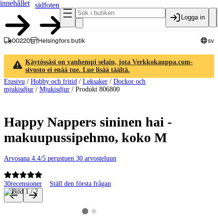
innehållet
sidfoten
Logga in
00220
Helsingfors butik
sv
Käytössäsi on vanhempi selain, jota Verkkokauppa.com-
sivusto ei enää tue. Lue lisää täältä.
Etusivu
/
Hobby och fritid
/
Leksaker
/
Dockor och
mjukisdjur
/
Mjukisdjur
/
Produkt 806800
Happy Nappers sininen hai -
makuupussipehmo, koko M
Arvosana 4.4/5 perustuen 30 arvosteluun
30
recensioner
Ställ den första frågan
Produktbilder och videor
Visa produktbild 2
Visa produktbild 1