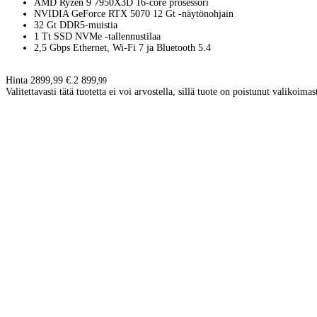
AMD Ryzen 9 7950X3D 16-core prosessori
NVIDIA GeForce RTX 5070 12 Gt -näytönohjain
32 Gt DDR5-muistia
1 Tt SSD NVMe -tallennustilaa
2,5 Gbps Ethernet, Wi-Fi 7 ja Bluetooth 5.4
Hinta 2899,99 €.
2 899
,
99
Valitettavasti tätä tuotetta ei voi arvostella, sillä tuote on poistunut valikoimas