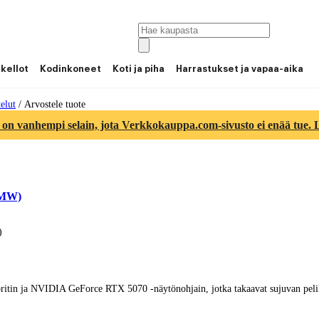
 kellot
Kodinkoneet
Koti ja piha
Harrastukset ja vapaa-aika
elut
/
Arvostele tuote
 on vanhempi selain, jota Verkkokauppa.com-sivusto ei enää tue. Lu
FMW)
)
tin ja NVIDIA GeForce RTX 5070 -näytönohjain, jotka takaavat sujuvan peli