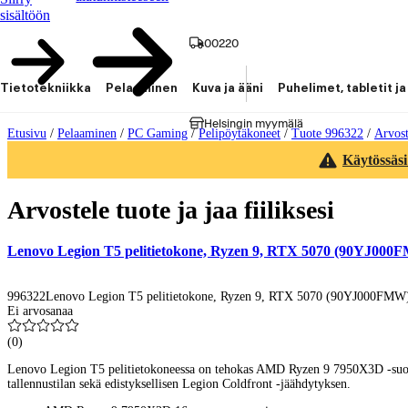
sisältöön
00220
Tietotekniikka
Pelaaminen
Kuva ja ääni
Puhelimet, tabletit ja
Helsingin myymälä
Etusivu
/
Pelaaminen
/
PC Gaming
/
Pelipöytäkoneet
/
Tuote 996322
/
Arvost
Käytössäsi
Arvostele tuote ja jaa fiiliksesi
Lenovo Legion T5 pelitietokone, Ryzen 9, RTX 5070 (90YJ000
996322
Lenovo Legion T5 pelitietokone, Ryzen 9, RTX 5070 (90YJ000FMW
Ei arvosanaa
(
0
)
Lenovo Legion T5 pelitietokoneessa on tehokas AMD Ryzen 9 7950X3D -suori
tallennustilan sekä edistyksellisen Legion Coldfront -jäähdytyksen.