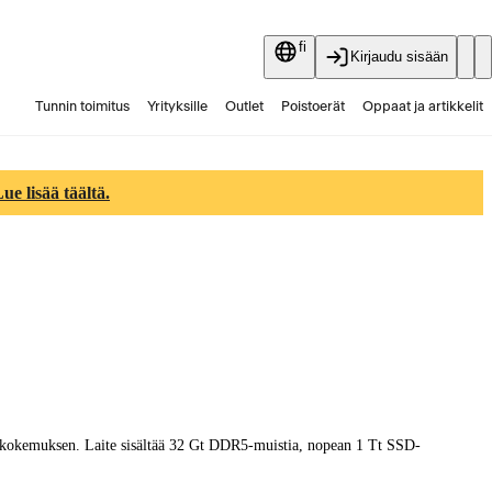
fi
Kirjaudu sisään
Tunnin toimitus
Yrityksille
Outlet
Poistoerät
Oppaat ja artikkelit
Vaihtokauppa
Palvelut
Ajankohtaista
e lisää täältä.
kokemuksen. Laite sisältää 32 Gt DDR5-muistia, nopean 1 Tt SSD-