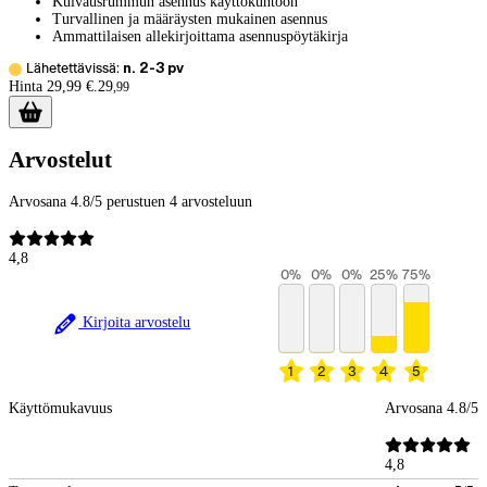
Kuivausrummun asennus käyttökuntoon
Turvallinen ja määräysten mukainen asennus
Ammattilaisen allekirjoittama asennuspöytäkirja
Lähetettävissä:
n. 2-3 pv
Hinta 29,99 €.
29
,
99
Arvostelut
Arvosana 4.8/5 perustuen 4 arvosteluun
4,8
0
%
0
%
0
%
25
%
75
%
Kirjoita arvostelu
1
2
3
4
5
Käyttömukavuus
Arvosana 4.8/5
4,8