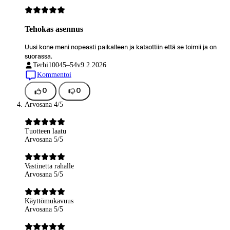
Tehokas asennus
Uusi kone meni nopeasti paikalleen ja katsottiin että se toimii ja on
suorassa.
Terhi100
45–54v
9.2.2026
Kommentoi
0
0
Arvosana 4/5
Tuotteen laatu
Arvosana 5/5
Vastinetta rahalle
Arvosana 5/5
Käyttömukavuus
Arvosana 5/5