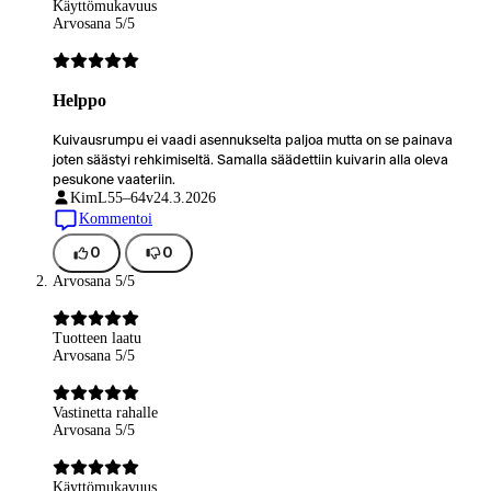
Käyttömukavuus
Arvosana 5/5
Helppo
Kuivausrumpu ei vaadi asennukselta paljoa mutta on se painava
joten säästyi rehkimiseltä. Samalla säädettiin kuivarin alla oleva
pesukone vaateriin.
KimL
55–64v
24.3.2026
Kommentoi
0
0
Arvosana 5/5
Tuotteen laatu
Arvosana 5/5
Vastinetta rahalle
Arvosana 5/5
Käyttömukavuus