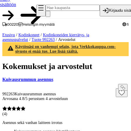
sisältöön
Kirjaudu sis
00220
Helsingin myymälä
fi
Etusivu
/
Kodinkoneet
/
Kodinkoneiden kierrätys- ja
asennuspalvelut
/
Tuote 992263
/
Arvostelut
Käytössäsi on vanhempi selain, jota Verkkokauppa.com-
sivusto ei enää tue. Lue lisää täältä.
Kokemukset ja arvostelut
Kuivausrummun asennus
992263
Kuivausrummun asennus
Arvosana 4.8/5 perustuen 4 arvosteluun
(
4
)
Asennus sekä vanhan laitteen irrotus