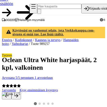
sisältöön
Kirjaudu sis
00220
Helsingin myymälä
fi
Käytössäsi on vanhempi selain, jota Verkkokauppa.com-
sivusto ei enää tue. Lue lisää täältä.
Etusivu
/
Kodinkoneet
/
Kauneus ja terveys
/
Hampaiden
hoito
/
Vaihtoharjat
/
Tuote 989257
Tarjous
Oclean Ultra White harjaspäät, 2
kpl, valkoinen
Arvosana 5/5 perustuen 1 arvosteluun
1
arvostelu
Kysy ensimmäinen kysymys
Tuotteen kuvat ja videot
Katso tuotekuva 2
Katso tuotekuva 3
Katso tuotekuva 4
Katso tuotekuva 5
Katso tuotekuva 1