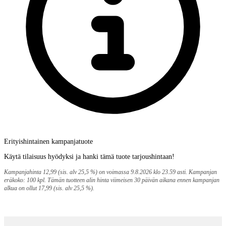
Erityishintainen kampanjatuote
Käytä tilaisuus hyödyksi ja hanki tämä tuote tarjoushintaan!
Kampanjahinta 12,99 (sis. alv 25,5 %) on voimassa 9.8.2026 klo 23.59 asti. Kampanjan
eräkoko: 100 kpl. Tämän tuotteen alin hinta viimeisen 30 päivän aikana ennen kampanjan
alkua on ollut 17,99 (sis. alv 25,5 %).
Maksupalvelut