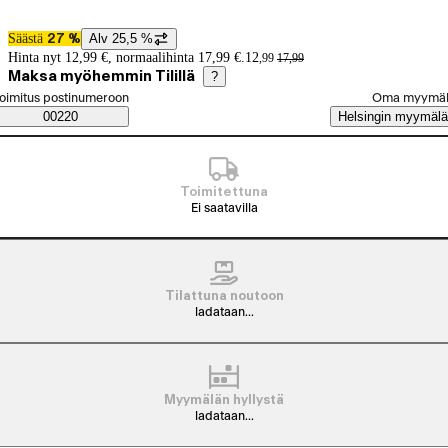
Säästä
Alv 25,5 %
27 %
Hintatiedot
Hinta nyt 12,99 €, normaalihinta 17,99 €.
12
,
99
17
,
99
Maksa myöhemmin Tilillä
?
alitse tilaustapa
oimitus postinumeroon
Oma myymä
Saatavuustiedot
00220
Helsingin myymälä
Toimitettuna
Ei saatavilla
Tilattuna noutoon
ladataan...
Myymälän hyllystä
ladataan...