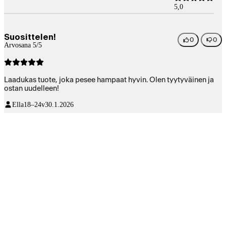
5,0
Suosittelen!
0
0
Arvosana 5/5
Laadukas tuote, joka pesee hampaat hyvin. Olen tyytyväinen ja
ostan uudelleen!
Ella
18–24v
30.1.2026