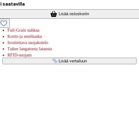
i saatavilla
Lisää ostoskoriin
Full-Grain nahkaa
Kortti-ja setelitasku
Irroitettava suojakotelo
Tukee langatonta latausta
RFID-suojaus
Lisää vertailuun
Maksupalvelut