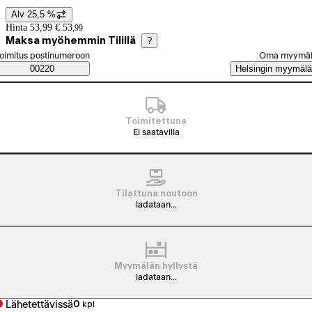
Alv 25,5 %
Hintatiedot
Hinta 53,99 €.
53
,
99
Maksa myöhemmin Tilillä
?
alitse tilaustapa
oimitus postinumeroon
Oma myymä
Saatavuustiedot
00220
Helsingin myymälä
Toimitettuna
Ei saatavilla
Tilattuna noutoon
ladataan...
Myymälän hyllystä
ladataan...
Lähetettävissä
0
kpl