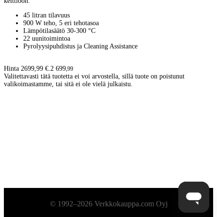
keittiöön.
45 litran tilavuus
900 W teho, 5 eri tehotasoa
Lämpötilasäätö 30-300 °C
22 uunitoimintoa
Pyrolyysipuhdistus ja Cleaning Assistance
Hinta 2699,99 €.
2 699
,
99
Valitettavasti tätä tuotetta ei voi arvostella, sillä tuote on poistunut
valikoimastamme, tai sitä ei ole vielä julkaistu.
Alatunniste
© 1992–2026 Verkkokauppa.com Oyj