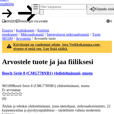
sisältöön
Kirjaudu sis
00220
Helsingin myymälä
fi
Etusivu
/
Kodinkoneet
/
Keittiön
pienkoneet
/
Mikroaaltouunit
/
Integroitavat mikroaaltouunit
/
Tuote
983189
/
Arvostelut
/
Arvostele tuote
Käytössäsi on vanhempi selain, jota Verkkokauppa.com-
sivusto ei enää tue. Lue lisää täältä.
Arvostele tuote ja jaa fiiliksesi
Bosch Serie 8 (CMG778NB1) yhdistelmäuuni, musta
983189
Bosch Serie 8 (CMG778NB1) yhdistelmäuuni, musta
Ei arvosanaa
(
0
)
Älykäs ja tehokas yhdistelmäuuni, jossa ääniohjaus, mikroaaltotoiminto, 22
kypsennystilaa ja pyrolyysipuhdistus – täydellinen valinta moderniin