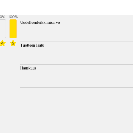
0
%
100
%
Uudelleenleikkimisarvo
4
5
Tuotteen laatu
Hauskuus