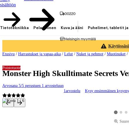
sisältöön
00220
Tietotekniikka
Pelaaminen
Kuva ja ääni
Puhelimet, tabletit ja
Helsingin myymälä
Käytössäsi
Etusivu
/
Harrastukset ja vapaa-aika
/
Lelut
/
Nuket ja pehmot
/
Muotinuket
/
Poistotuote
Monster High Skulltimate Secrets V
Arvosana 5/5 perustuen 1 arvosteluun
1
arvostelu
Kysy ensimmäinen kysym
Tuotteen kuvat ja videot
Katso tu
Kat
Katso tuot
Suure