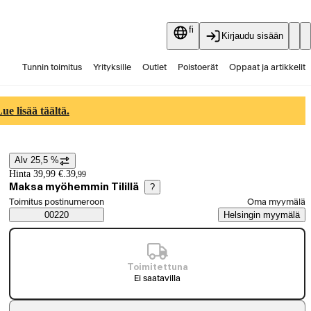
fi
Kirjaudu sisään
Tunnin toimitus
Yrityksille
Outlet
Poistoerät
Oppaat ja artikkelit
Vaihtokauppa
Palvelut
Ajankohtaista
e lisää täältä.
Alv 25,5 %
Hintatiedot
Hinta 39,99 €.
39
,
99
Maksa myöhemmin Tilillä
?
Valitse tilaustapa
Toimitus postinumeroon
Oma myymälä
Saatavuustiedot
00220
Helsingin myymälä
Toimitettuna
Ei saatavilla