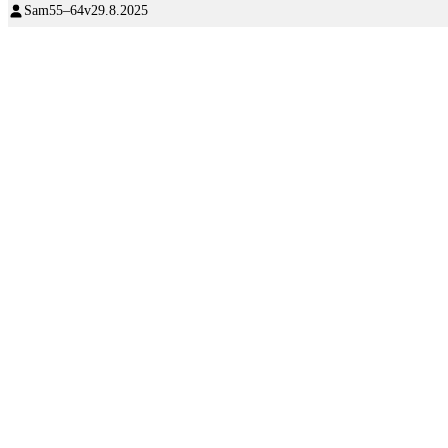
Sam
55–64v
29.8.2025