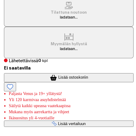
Tilattuna noutoon
ladataan...
Myymälän hyllystä
ladataan...
Lähetettävissä
0
kpl
Ei saatavilla
Lisää ostoskoriin
Paljasta Venus ja 19+ yllätystä!
Yli 120 karmivaa asuyhdistelmää
Säilytä kaikki upeassa vaatekaapissa
Mukana myös aarrekartta ja vihjeet
Ikäsuositus yli 4-vuotiaille
Lisää vertailuun