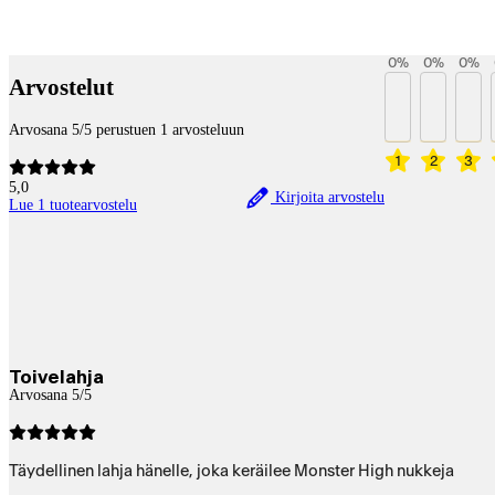
Maksupalvelut
0
%
0
%
0
%
Arvostelut
Arvosana 5/5 perustuen 1 arvosteluun
1
2
3
5,0
Kirjoita arvostelu
Lue 1 tuotearvostelu
Toivelahja
Arvosana 5/5
Täydellinen lahja hänelle, joka keräilee Monster High nukkeja