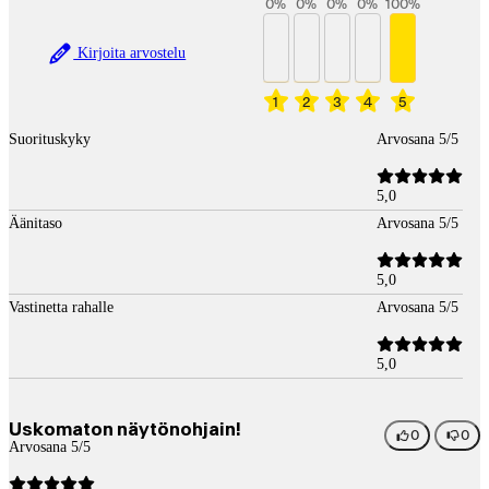
0
%
0
%
0
%
0
%
100
%
Kirjoita arvostelu
1
2
3
4
5
Suorituskyky
Arvosana 5/5
5,0
Äänitaso
Arvosana 5/5
5,0
Vastinetta rahalle
Arvosana 5/5
5,0
Uskomaton näytönohjain!
0
0
Arvosana 5/5