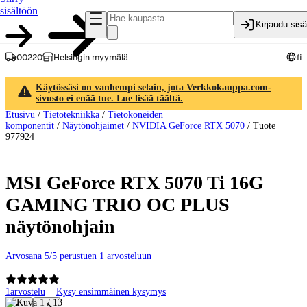
sisältöön
Kirjaudu sis
00220
Helsingin myymälä
fi
Käytössäsi on vanhempi selain, jota Verkkokauppa.com-
sivusto ei enää tue. Lue lisää täältä.
Etusivu
/
Tietotekniikka
/
Tietokoneiden
komponentit
/
Näytönohjaimet
/
NVIDIA GeForce RTX 5070
/
Tuote
977924
MSI GeForce RTX 5070 Ti 16G
GAMING TRIO OC PLUS
näytönohjain
Arvosana 5/5 perustuen 1 arvosteluun
1
arvostelu
Kysy ensimmäinen kysymys