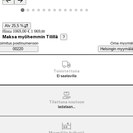
Tuotteen kuvat ja videot
Katso tuotekuva 2
Katso tuotekuva 3
Katso tuotekuva 4
Katso tuotekuva 5
Katso tuotekuva 6
Katso tuotekuva 7
Katso tuotekuva 8
Katso tuotekuva 9
Katso tuotekuva 10
Katso tuotekuva 11
Katso tuotekuva 12
Katso tuotekuva 13
Katso tuotekuva 1
Alv 25,5 %
Hintatiedot
Hinta 1069,00 €.
1 069
,
00
Maksa myöhemmin Tilillä
?
alitse tilaustapa
oimitus postinumeroon
Oma myymä
Saatavuustiedot
00220
Helsingin myymälä
Toimitettuna
Ei saatavilla
Tilattuna noutoon
ladataan...