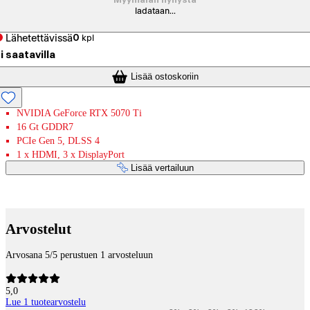
Myymälän hyllystä
ladataan...
Lähetettävissä
0
kpl
i saatavilla
Lisää ostoskoriin
NVIDIA GeForce RTX 5070 Ti
16 Gt GDDR7
PCIe Gen 5, DLSS 4
1 x HDMI, 3 x DisplayPort
Lisää vertailuun
Maksupalvelut
Arvostelut
Arvosana 5/5 perustuen 1 arvosteluun
5,0
Lue 1 tuotearvostelu