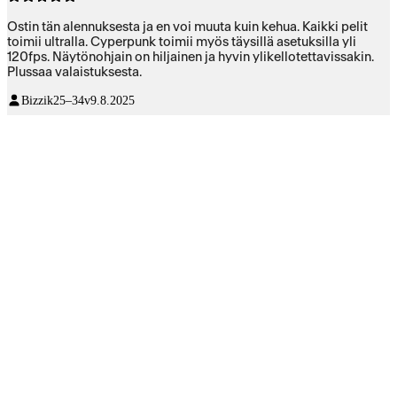
Ostin tän alennuksesta ja en voi muuta kuin kehua. Kaikki pelit
toimii ultralla. Cyperpunk toimii myös täysillä asetuksilla yli
120fps. Näytönohjain on hiljainen ja hyvin ylikellotettavissakin.
Plussaa valaistuksesta.
Bizzik
25–34v
9.8.2025