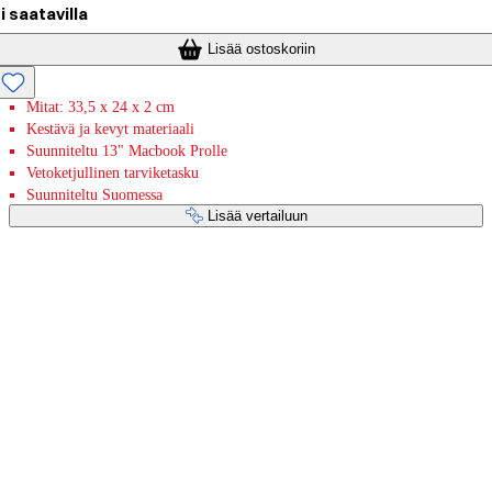
i saatavilla
Lisää ostoskoriin
Mitat: 33,5 x 24 x 2 cm
Kestävä ja kevyt materiaali
Suunniteltu 13" Macbook Prolle
Vetoketjullinen tarviketasku
Suunniteltu Suomessa
Lisää vertailuun
Maksupalvelut