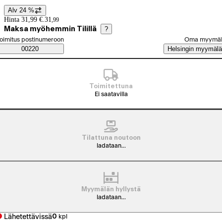
Alv 24 %
Hintatiedot
Hinta 31,99 €.
31
,
99
Maksa myöhemmin Tilillä
?
alitse tilaustapa
oimitus postinumeroon
Oma myymä
Saatavuustiedot
00220
Helsingin myymälä
Toimitettuna
Ei saatavilla
Tilattuna noutoon
ladataan...
Myymälän hyllystä
ladataan...
Lähetettävissä
0
kpl