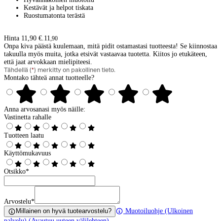
Kestävät ja helpot tiskata
Ruostumatonta terästä
Hinta 11,90 €.
11
,
90
Onpa kiva päästä kuulemaan, mitä pidit ostamastasi tuotteesta! Se kiinnostaa
takuulla myös muita, jotka etsivät vastaavaa tuotetta. Kiitos jo etukäteen,
että jaat arvokkaan mielipiteesi.
Tähdellä (
*
) merkitty on pakollinen tieto.
Montako tähteä annat tuotteelle?
Anna arvosanasi myös näille:
Vastinetta rahalle
Tuotteen laatu
Käyttömukavuus
Otsikko
*
Arvostelu
*
Millainen on hyvä tuotearvostelu?
Muotoiluohje
(Ulkoinen
palvelu) (Avautuu uuteen välilehteen)