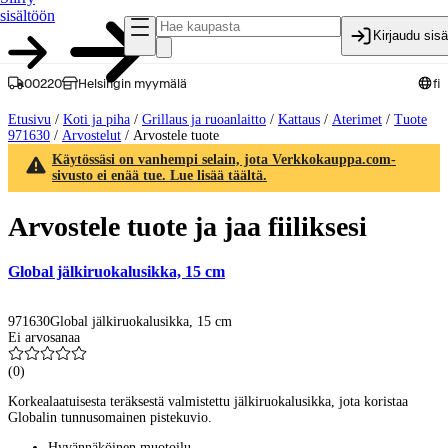
sisältöön
Kirjaudu sis
00220
Helsingin myymälä
fi
Etusivu
/
Koti ja piha
/
Grillaus ja ruoanlaitto
/
Kattaus
/
Aterimet
/
Tuote
971630
/
Arvostelut
/
Arvostele tuote
Käytössäsi on vanhempi selain, jota Verkkokauppa.com-
sivusto ei enää tue. Lue lisää täältä.
Arvostele tuote ja jaa fiiliksesi
Global jälkiruokalusikka, 15 cm
971630
Global jälkiruokalusikka, 15 cm
Ei arvosanaa
(
0
)
Korkealaatuisesta teräksestä valmistettu jälkiruokalusikka, jota koristaa
Globalin tunnusomainen pistekuvio.
Hyvännäköinen muotoilu