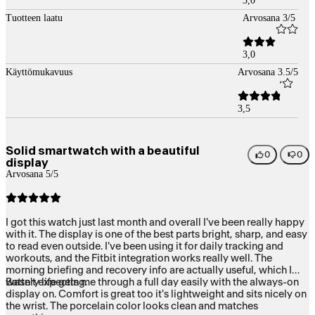
3,0
Tuotteen laatu
Arvosana 3/5
3,0
Käyttömukavuus
Arvosana 3.5/5
3,5
Solid smartwatch with a beautiful
0
0
display
Arvosana 5/5
I got this watch just last month and overall I've been really happy
with it. The display is one of the best parts bright, sharp, and easy
to read even outside. I've been using it for daily tracking and
workouts, and the Fitbit integration works really well. The
morning briefing and recovery info are actually useful, which I
wasn't expecting.
Battery life gets me through a full day easily with the always-on
display on. Comfort is great too it's lightweight and sits nicely on
the wrist. The porcelain color looks clean and matches