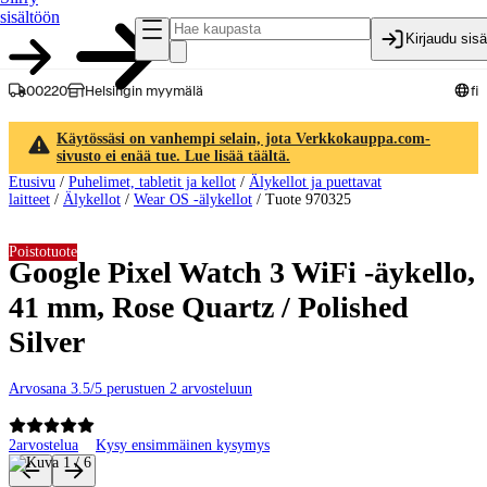
sisältöön
Kirjaudu sis
00220
Helsingin myymälä
fi
Käytössäsi on vanhempi selain, jota Verkkokauppa.com-
sivusto ei enää tue. Lue lisää täältä.
Etusivu
/
Puhelimet, tabletit ja kellot
/
Älykellot ja puettavat
laitteet
/
Älykellot
/
Wear OS -älykellot
/
Tuote 970325
Poistotuote
Google Pixel Watch 3 WiFi -äykello,
41 mm, Rose Quartz / Polished
Silver
Arvosana 3.5/5 perustuen 2 arvosteluun
2
arvostelua
Kysy ensimmäinen kysymys
Tuotteen kuvat ja videot