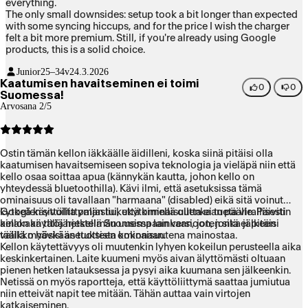
everything.
The only small downsides: setup took a bit longer than expected
with some syncing hiccups, and for the price I wish the charger
felt a bit more premium. Still, if you're already using Google
products, this is a solid choice.
Junior
25–34v
24.3.2026
Kaatumisen havaitseminen ei toimi
0
0
Suomessa!
Arvosana 2/5
Ostin tämän kellon iäkkäälle äidilleni, koska siinä pitäisi olla
kaatumisen havaitsemiseen sopiva teknologia ja vieläpä niin että
kello osaa soittaa apua (kännykän kautta, johon kello on
yhteydessä bluetoothilla). Kävi ilmi, että asetuksissa tämä
ominaisuus oli tavallaan "harmaana" (disabled) eikä sitä voinut
kytkeä käyttöliittymän liukukytkimellä ollenkaan päälle. Päivitin
Googlen sivuilta paljastui, että ominaisuutta ei tueta virallisesti
kellon käyttöjärjestelmän uusimpaan versioon, jonka jälkeen
ainakaan tällä hetkellä Suomessa lainkaan, joten sitä ei pitäisi
valikko hävisi asetuksista kokonaan.
täällä myöskään tuotteen ominaisuutena mainostaa.
Kellon käytettävyys oli muutenkin lyhyen kokeilun perusteella aika
keskinkertainen. Laite kuumeni myös aivan älyttömästi oltuaan
pienen hetken latauksessa ja pysyi aika kuumana sen jälkeenkin.
Netissä on myös raportteja, että käyttöliittymä saattaa jumiutua
niin etteivät napit tee mitään. Tähän auttaa vain virtojen
katkaiseminen.