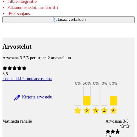
Fitbit-integraatio
Palautumistiedot, aamubriiffi
IP68-suojaus
Lisää vertailuun
Maksupalvelut
Arvostelut
Arvosana 3.5/5 perustuen 2 arvosteluun
3,5
Lue kaikki 2 tuotearvostelua
0
%
50
%
0
%
0
%
50
%
Kirjoita arvostelu
1
2
3
4
5
Vastinetta rahalle
Arvosana 3/5