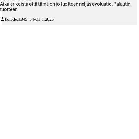
Aika erikoista että tämä on jo tuotteen neljäs evoluutio. Palautin
tuotteen.
holodeck8
45–54v
31.1.2026