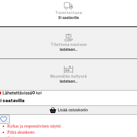
Toimitettuna
Ei saatavilla
Tilattuna noutoon
ladataan...
Myymälän hyllystä
ladataan...
Lähetettävissä
0
kpl
i saatavilla
Lisää ostoskoriin
Kirkas ja responsiivinen näyttö
Pitkä akunkesto