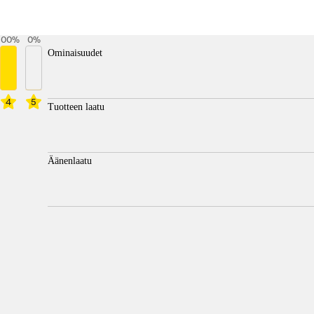
100
%
0
%
Ominaisuudet
4
5
Tuotteen laatu
Äänenlaatu