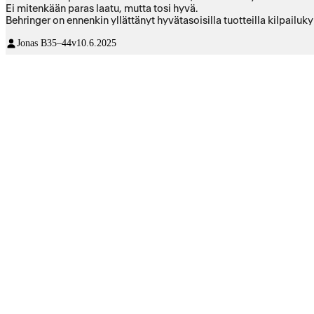
Ei mitenkään paras laatu, mutta tosi hyvä.
Behringer on ennenkin yllättänyt hyvätasoisilla tuotteilla kilpailuky
Jonas B
35–44v
10.6.2025