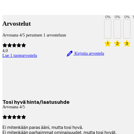
Maksupalvelut
0
%
0
%
0
%
Arvostelut
Arvosana 4/5 perustuen 1 arvosteluun
1
2
3
4,0
Kirjoita arvostelu
Lue 1 tuotearvostelu
Tosi hyvä hinta/laatusuhde
Arvosana 4/5
Ei mitenkään paras ääni, mutta tosi hyvä.
Ei mitenkään parhaimmat ominaisuudet, mutta tosi hyvät.