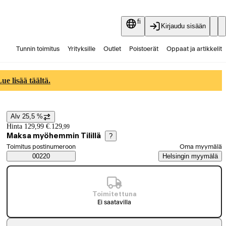
fi
Kirjaudu sisään
Tunnin toimitus
Yrityksille
Outlet
Poistoerät
Oppaat ja artikkelit
Vaihtokauppa
Palvelut
Ajankohtaista
e lisää täältä.
Alv 25,5 %
Hintatiedot
Hinta 129,99 €.
129
,
99
Maksa myöhemmin Tilillä
?
Valitse tilaustapa
Toimitus postinumeroon
Oma myymälä
Saatavuustiedot
00220
Helsingin myymälä
Toimitettuna
Ei saatavilla