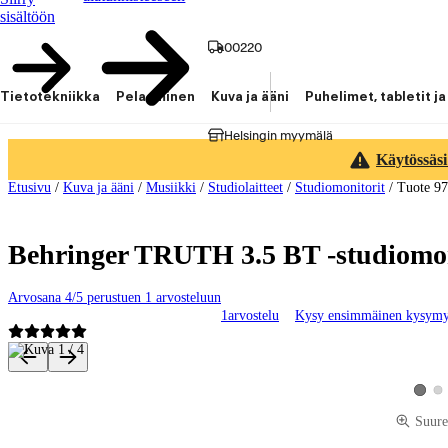
sisältöön
00220
Tietotekniikka
Pelaaminen
Kuva ja ääni
Puhelimet, tabletit ja
Helsingin myymälä
Käytössäsi
Etusivu
/
Kuva ja ääni
/
Musiikki
/
Studiolaitteet
/
Studiomonitorit
/
Tuote 9
Behringer TRUTH 3.5 BT -studiomoni
Arvosana 4/5 perustuen 1 arvosteluun
1
arvostelu
Kysy ensimmäinen kysym
Tuotteen kuvat ja videot
Kat
Katso 
Suure