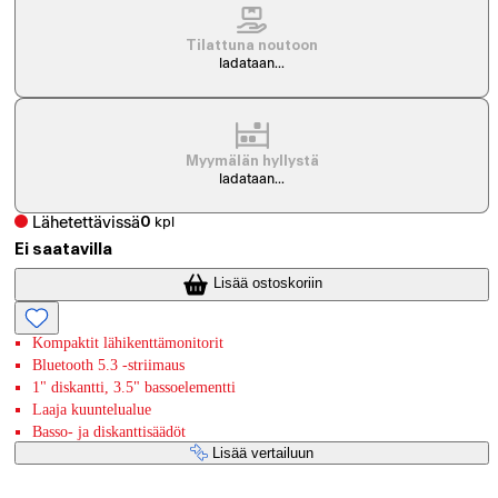
Tilattuna noutoon
ladataan...
Myymälän hyllystä
ladataan...
Lähetettävissä
0
kpl
Ei saatavilla
Lisää ostoskoriin
Kompaktit lähikenttämonitorit
Bluetooth 5.3 -striimaus
1" diskantti, 3.5" bassoelementti
Laaja kuuntelualue
Basso- ja diskanttisäädöt
Lisää vertailuun