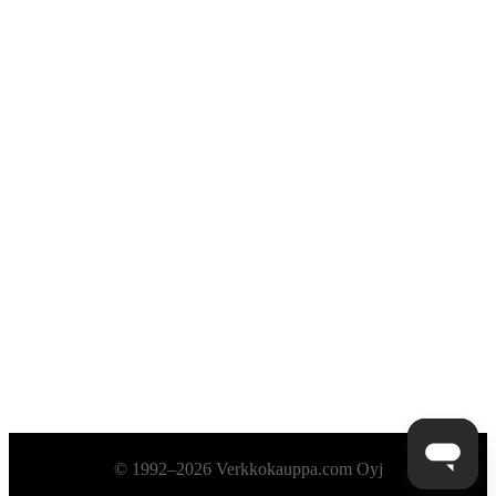
Alatunniste
© 1992–2026 Verkkokauppa.com Oyj