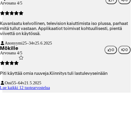
Arvosana 4/5
Kuvanlaatu kelvollinen, television kaiuttimista iso plussa, parhaat
mitä tullut vastaan. Applikaatiot toimivat kohtuullisesti, pientä
viivettä on käytössä.
Anonyymi
25–34v
25.6.2025
Mökille
0
0
Arvosana 4/5
Piti käyttää omia ruuveja.Kiinnitys tuli lastulevyseinään
Ossi
55–64v
21.5.2025
Lue kaikki 12 tuotearvostelua