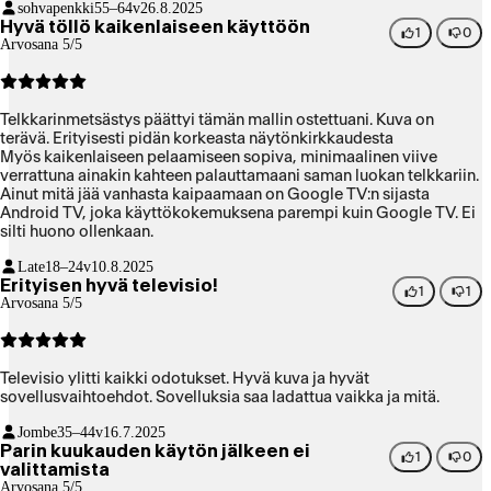
sohvapenkki
55–64v
26.8.2025
tavallisessa antennikaapelissa ja br-soittimessa. Kaikkiaan mainio
Hyvä töllö kaikenlaiseen käyttöön
laite, jos se toimii yhtä uskollisesti kuin aiempi TCL-telkkarini.
1
0
Arvosana 5/5
Telkkarinmetsästys päättyi tämän mallin ostettuani. Kuva on
terävä. Erityisesti pidän korkeasta näytönkirkkaudesta
Myös kaikenlaiseen pelaamiseen sopiva, minimaalinen viive
verrattuna ainakin kahteen palauttamaani saman luokan telkkariin.
Ainut mitä jää vanhasta kaipaamaan on Google TV:n sijasta
Android TV, joka käyttökokemuksena parempi kuin Google TV. Ei
silti huono ollenkaan.
Late
18–24v
10.8.2025
Erityisen hyvä televisio!
1
1
Arvosana 5/5
Televisio ylitti kaikki odotukset. Hyvä kuva ja hyvät
sovellusvaihtoehdot. Sovelluksia saa ladattua vaikka ja mitä.
Jombe
35–44v
16.7.2025
Parin kuukauden käytön jälkeen ei
1
0
valittamista
Arvosana 5/5