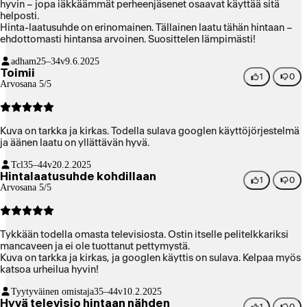
hyvin – jopa iäkkäämmät perheenjäsenet osaavat käyttää sitä
helposti.
Hinta-laatusuhde on erinomainen. Tällainen laatu tähän hintaan –
ehdottomasti hintansa arvoinen. Suosittelen lämpimästi!
adham
25–34v
9.6.2025
Toimii
1
0
Arvosana 5/5
Kuva on tarkka ja kirkas. Todella sulava googlen käyttöjörjestelmä
ja äänen laatu on yllättävän hyvä.
Tcl
35–44v
20.2.2025
Hintalaatusuhde kohdillaan
1
0
Arvosana 5/5
Tykkään todella omasta televisiosta. Ostin itselle pelitelkkariksi
mancaveen ja ei ole tuottanut pettymystä.
Kuva on tarkka ja kirkas, ja googlen käyttis on sulava. Kelpaa myös
katsoa urheilua hyvin!
Tyytyväinen omistaja
35–44v
10.2.2025
Hyvä televisio hintaan nähden
1
0