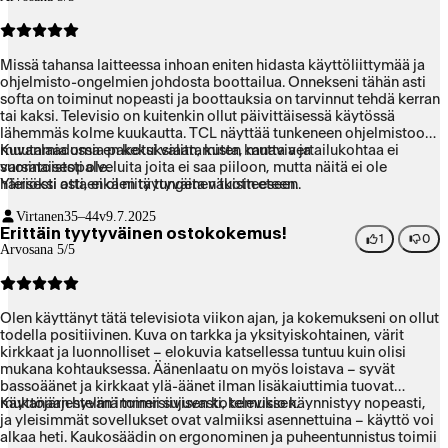
Missä tahansa laitteessa inhoan eniten hidasta käyttöliittymää ja
ohjelmisto-ongelmien johdosta boottailua. Onnekseni tähän asti
softa on toiminut nopeasti ja boottauksia on tarvinnut tehdä kerran
tai kaksi. Televisio on kuitenkin ollut päivittäisessä käytössä
lähemmäs kolme kuukautta. TCL näyttää tunkeneen ohjelmistoon
muutamia omia pakotuksiaan, kuten kanavia ja
Kuvanlaadussa en keksi valittamista, mutta vertailukohtaa ei
suoratoistopalveluita joita ei saa piiloon, mutta näitä ei ole
varsinaisesti ole.
häiriöksi asti, eikä niitä tungeta väkisin eteen.
Yleisesti ottaen olen tyytyväinen tuotteeseen.
Virtanen
35–44v
9.7.2025
Erittäin tyytyväinen ostokokemus!
1
0
Arvosana 5/5
Olen käyttänyt tätä televisiota viikon ajan, ja kokemukseni on ollut
todella positiivinen. Kuva on tarkka ja yksityiskohtainen, värit
kirkkaat ja luonnolliset – elokuvia katsellessa tuntuu kuin olisi
mukana kohtauksessa. Äänenlaatu on myös loistava – syvät
bassoäänet ja kirkkaat ylä-äänet ilman lisäkaiuttimia tuovat
mukanaan hyvän immersiivisen kokemuksen.
Käyttöjärjestelmä toimii sujuvasti, televisio käynnistyy nopeasti,
ja yleisimmät sovellukset ovat valmiiksi asennettuina – käyttö voi
alkaa heti. Kaukosäädin on ergonominen ja puheentunnistus toimii