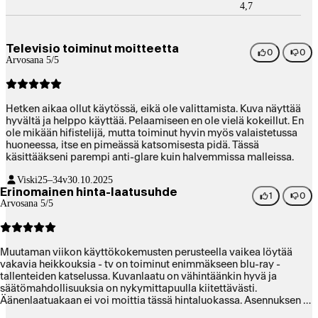
4,7
Televisio toiminut moitteetta
0
0
Arvosana 5/5
Hetken aikaa ollut käytössä, eikä ole valittamista. Kuva näyttää
hyvältä ja helppo käyttää. Pelaamiseen en ole vielä kokeillut. En
ole mikään hifistelijä, mutta toiminut hyvin myös valaistetussa
huoneessa, itse en pimeässä katsomisesta pidä. Tässä
käsittääkseni parempi anti-glare kuin halvemmissa malleissa.
Viski
25–34v
30.10.2025
Erinomainen hinta-laatusuhde
1
0
Arvosana 5/5
Muutaman viikon käyttökokemusten perusteella vaikea löytää
vakavia heikkouksia - tv on toiminut enimmäkseen blu-ray -
tallenteiden katselussa. Kuvanlaatu on vähintäänkin hyvä ja
säätömahdollisuuksia on nykymittapuulla kiitettävästi.
Äänenlaatuakaan ei voi moittia tässä hintaluokassa. Asennuksen ja
käytön helppous oli iloinen yllätys, joskin laite on kiinni vain