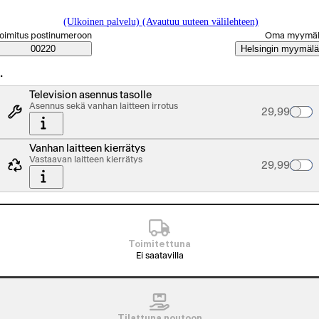
(Ulkoinen palvelu) (Avautuu uuteen välilehteen)
alitse tilaustapa
oimitus postinumeroon
Oma myymä
Saatavuustiedot
00220
Helsingin myymälä
…
Television asennus tasolle
Asennus sekä vanhan laitteen irrotus
Palvelun hin
29,99
Vanhan laitteen kierrätys
Vastaavan laitteen kierrätys
Palvelun hin
29,99
Toimitettuna
Ei saatavilla
Tilattuna noutoon