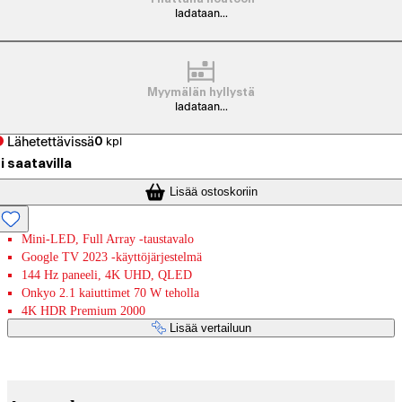
ladataan...
Myymälän hyllystä
ladataan...
Lähetettävissä
0
kpl
i saatavilla
Lisää ostoskoriin
Mini-LED, Full Array -taustavalo
Google TV 2023 -käyttöjärjestelmä
144 Hz paneeli, 4K UHD, QLED
Onkyo 2.1 kaiuttimet 70 W teholla
4K HDR Premium 2000
Lisää vertailuun
Maksupalvelut