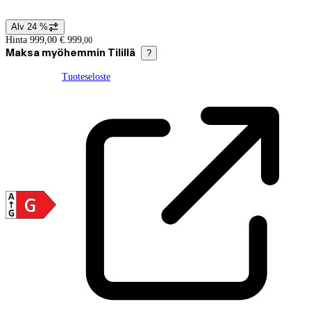
Alv 24 %
Hintatiedot
Hinta 999,00 €.
999
,
00
Maksa myöhemmin Tilillä
?
Tuoteseloste