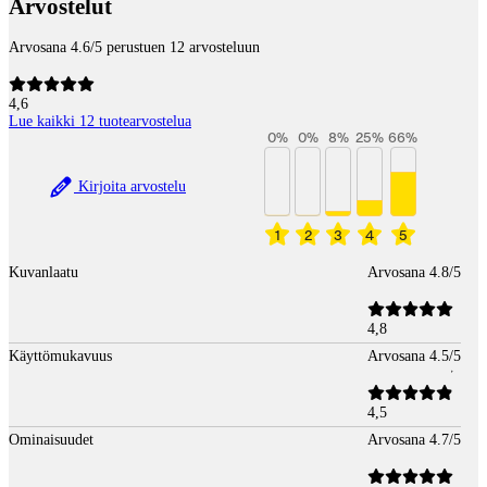
Arvostelut
Arvosana 4.6/5 perustuen 12 arvosteluun
4,6
Lue kaikki 12 tuotearvostelua
0
%
0
%
8
%
25
%
66
%
Kirjoita arvostelu
1
2
3
4
5
Kuvanlaatu
Arvosana 4.8/5
4,8
Käyttömukavuus
Arvosana 4.5/5
4,5
Ominaisuudet
Arvosana 4.7/5