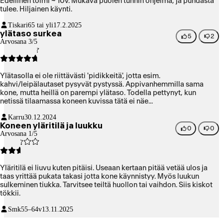
Edellinen toimi ~ 10v. Mukava puolen tunnin ohjelma, ja puhdasta
tulee. Hiljainen käynti.
Tiskari
65 tai yli
17.2.2025
ylätaso surkea
5
2
Arvosana 3/5
Ylätasolla ei ole riittävästi 'pidikkeitä', jotta esim.
kahvi/leipälautaset pysyvät pystyssä. Appivanhemmilla sama
kone, mutta heillä on parempi ylätaso. Todella pettynyt, kun
netissä tilaamassa koneen kuvissa tätä ei näe...
Karru
30.12.2024
Koneen yläritilä ja luukku
0
0
Arvosana 1/5
Yläritilä ei liuvu kuten pitäisi. Useaan kertaan pitää vetää ulos ja
taas yrittää pukata takasi jotta kone käynnistyy. Myös luukun
sulkeminen tiukka. Tarvitsee teiltä huollon tai vaihdon. Siis kiskot
tökkii.
Smk
55–64v
13.11.2025