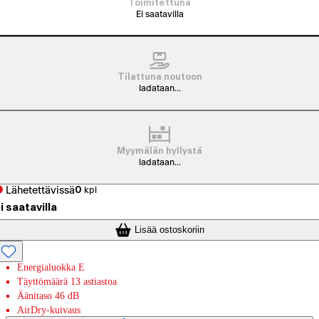
Toimitettuna
Ei saatavilla
Tilattuna noutoon
ladataan...
Myymälän hyllystä
ladataan...
Lähetettävissä
0
kpl
i saatavilla
Lisää ostoskoriin
Energialuokka E
Täyttömäärä 13 astiastoa
Äänitaso 46 dB
AirDry-kuivaus