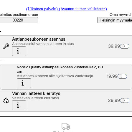
(Ulkoinen palvelu) (Avautuu uuteen välilehteen)
alitse tilaustapa
oimitus postinumeroon
Oma myymä
Saatavuustiedot
00220
Helsingin myymälä
…
Astianpesukoneen asennus
Asennus sekä vanhan laitteen irrotus
Palvelun hin
39,99
…
Nordic Quality astianpesukoneen vuotokaukalo, 60
cm
Astianpesukoneen alle sijoitettava vuotosuoja.
Tuotteen hin
19,99
Vanhan laitteen kierrätys
Vastaavan laitteen kierrätys
Palvelun hin
29,99