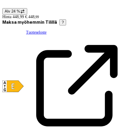
Alv 24 %
Hintatiedot
Hinta 448,99 €.
448
,
99
Maksa myöhemmin Tilillä
?
Tuoteseloste