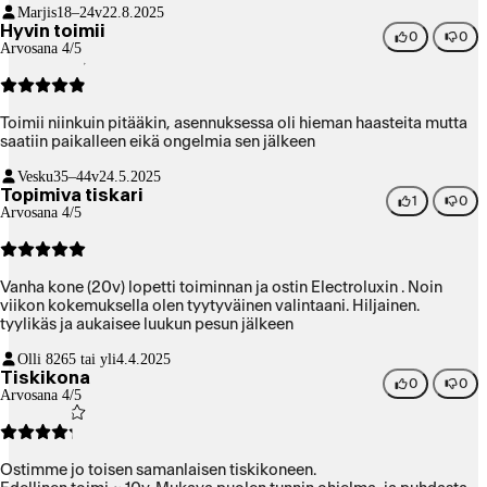
Marjis
18–24v
22.8.2025
Hyvin toimii
0
0
Arvosana 4/5
Toimii niinkuin pitääkin, asennuksessa oli hieman haasteita mutta
saatiin paikalleen eikä ongelmia sen jälkeen
Vesku
35–44v
24.5.2025
Topimiva tiskari
1
0
Arvosana 4/5
Vanha kone (20v) lopetti toiminnan ja ostin Electroluxin . Noin
viikon kokemuksella olen tyytyväinen valintaani. Hiljainen.
tyylikäs ja aukaisee luukun pesun jälkeen
Olli 82
65 tai yli
4.4.2025
Tiskikona
0
0
Arvosana 4/5
Ostimme jo toisen samanlaisen tiskikoneen.