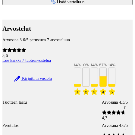
Lisää vertailuun
Maksupalvelut
Arvostelut
Arvosana 3.6/5 perustuen 7 arvosteluun
3,6
Lue kaikki 7 tuotearvostelua
14
%
0
%
14
%
57
%
14
%
Kirjoita arvostelu
1
2
3
4
5
Tuotteen laatu
Arvosana 4.3/5
4,3
Pesutulos
Arvosana 4.6/5