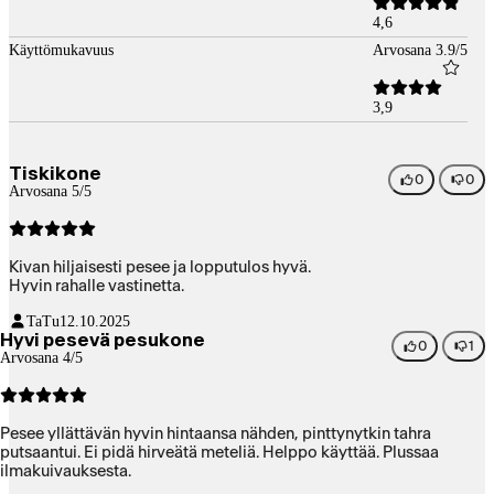
4,6
Käyttömukavuus
Arvosana 3.9/5
3,9
Tiskikone
0
0
Arvosana 5/5
Kivan hiljaisesti pesee ja lopputulos hyvä.
Hyvin rahalle vastinetta.
TaTu
12.10.2025
Hyvi pesevä pesukone
0
1
Arvosana 4/5
Pesee yllättävän hyvin hintaansa nähden, pinttynytkin tahra
putsaantui. Ei pidä hirveätä meteliä. Helppo käyttää. Plussaa
ilmakuivauksesta.