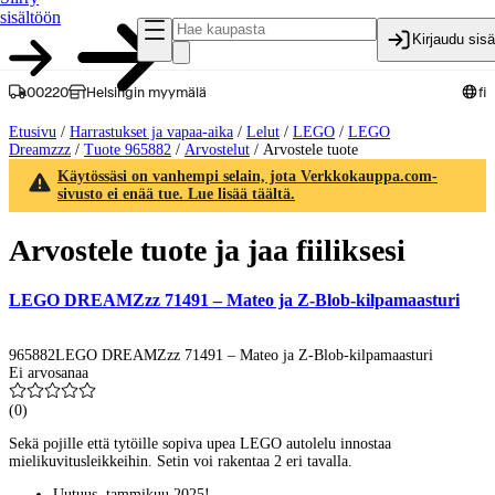
sisältöön
Kirjaudu sis
00220
Helsingin myymälä
fi
Etusivu
/
Harrastukset ja vapaa-aika
/
Lelut
/
LEGO
/
LEGO
Dreamzzz
/
Tuote 965882
/
Arvostelut
/
Arvostele tuote
Käytössäsi on vanhempi selain, jota Verkkokauppa.com-
sivusto ei enää tue. Lue lisää täältä.
Arvostele tuote ja jaa fiiliksesi
LEGO DREAMZzz 71491 – Mateo ja Z-Blob-kilpamaasturi
965882
LEGO DREAMZzz 71491 – Mateo ja Z-Blob-kilpamaasturi
Ei arvosanaa
(
0
)
Sekä pojille että tytöille sopiva upea LEGO autolelu innostaa
mielikuvitusleikkeihin. Setin voi rakentaa 2 eri tavalla.
Uutuus, tammikuu 2025!