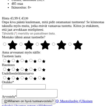
485 osaa
Ikäsuositus: 8+
Hinta 43,99 €.
43
,
99
Onpa kiva päästä kuulemaan, mitä pidit ostamastasi tuotteesta! Se kiinnostaa
takuulla myös muita, jotka etsivät vastaavaa tuotetta. Kiitos jo etukäteen,
että jaat arvokkaan mielipiteesi.
Tähdellä (
*
) merkitty on pakollinen tieto.
Montako tähteä annat tuotteelle?
Anna arvosanasi myös näille:
Tuotteen laatu
Hauskuus
Uudelleenleikkimisarvo
Otsikko
*
Arvostelu
*
Millainen on hyvä tuotearvostelu?
Muotoiluohje
(Ulkoinen
palvelu) (Avautuu uuteen välilehteen)