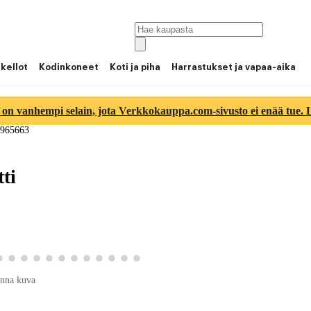
 kellot
Kodinkoneet
Koti ja piha
Harrastukset ja vapaa-aika
 on vanhempi selain, jota Verkkokauppa.com-sivusto ei enää tue. Lu
 965663
ti
9
kuva 10
 tuotekuva 11
Katso tuotekuva 12
Katso tuotekuva 13
Katso tuotekuva 14
Katso tuotekuva 15
Katso tuotekuva 16
Katso tuotekuva 17
Katso tuotekuva 18
Katso tuotekuva 19
Katso tuotekuva 20
Katso tuotekuva 21
Katso tuotekuva 22
Katso tuotekuva 23
nna kuva