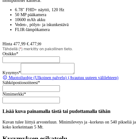
monipuoliset kamerat.
6.78" FHD+ näyttö, 120 Hz
50 MP pääkamera
10600 mAh akku
Veden-, pölyn- ja iskunkestävä
FLIR-lämpökamera
Hinta 477,99 €.
477
,
99
Tähdellä (
*
) merkitty on pakollinen tieto.
Otsikko
*
Kysymys
*
Muotoiluohje
(Ulkoinen palvelu) (Avautuu uuteen välilehteen)
Sähköpostiosoitteesi
*
Nimimerkki
*
Lisää kuva painamalla tästä tai pudottamalla tähän
Kuvan tulee liittyä arvosteluun. Minimileveys ja -korkeus on 540 pikseliä ja
koko korkeintaan 5 Mt.
Kysymyksen esikatselu