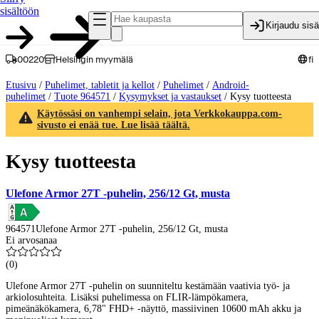
sisältöön
Kirjaudu sis
00220
Helsingin myymälä
fi
Etusivu
/
Puhelimet, tabletit ja kellot
/
Puhelimet
/
Android-
puhelimet
/
Tuote 964571
/
Kysymykset ja vastaukset
/
Kysy tuotteesta
Käytössäsi on vanhempi selain, jota Verkkokauppa.com-
sivusto ei enää tue. Lue lisää täältä.
Kysy tuotteesta
Ulefone Armor 27T -puhelin, 256/12 Gt, musta
964571
Ulefone Armor 27T -puhelin, 256/12 Gt, musta
Ei arvosanaa
(
0
)
Ulefone Armor 27T -puhelin on suunniteltu kestämään vaativia työ- ja
arkiolosuhteita. Lisäksi puhelimessa on FLIR-lämpökamera,
pimeänäkökamera, 6,78" FHD+ -näyttö, massiivinen 10600 mAh akku ja