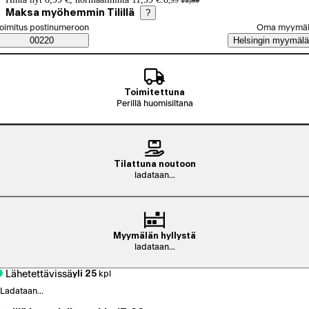
,
99
11
,
99
Maksa myöhemmin Tilillä
?
alitse tilaustapa
oimitus postinumeroon
Oma myymä
Saatavuustiedot
00220
Helsingin myymälä
Toimitettuna
Perillä huomisiltana
Tilattuna noutoon
ladataan...
Myymälän hyllystä
ladataan...
Lähetettävissä
yli 25
kpl
Ladataan...