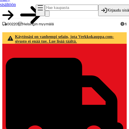
sisältöön
Kirjaudu sis
00220
Helsingin myymälä
fi
Käytössäsi on vanhempi selain, jota Verkkokauppa.com-
sivusto ei enää tue. Lue lisää täältä.