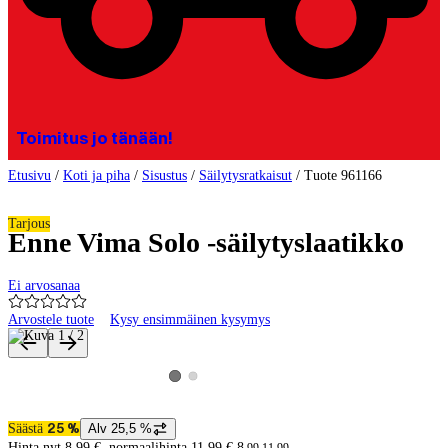
Toimitus jo tänään!
Etusivu
/
Koti ja piha
/
Sisustus
/
Säilytysratkaisut
/
Tuote 961166
Tarjous
Enne Vima Solo -säilytyslaatikko
Ei arvosanaa
Arvostele tuote
Kysy ensimmäinen kysymys
Tuotteen kuvat ja videot
Katso tuotekuva 2
Katso tuotekuva 1
Säästä
Alv 25,5 %
25 %
Hintatiedot
Hinta nyt 8,99 €, normaalihinta 11,99 €.
8