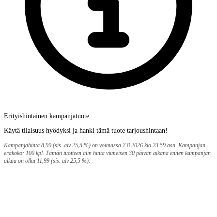
Erityishintainen kampanjatuote
Käytä tilaisuus hyödyksi ja hanki tämä tuote tarjoushintaan!
Kampanjahinta 8,99 (sis. alv 25,5 %) on voimassa 7.8.2026 klo 23.59 asti. Kampanjan
eräkoko: 100 kpl. Tämän tuotteen alin hinta viimeisen 30 päivän aikana ennen kampanjan
alkua on ollut 11,99 (sis. alv 25,5 %).
Maksupalvelut