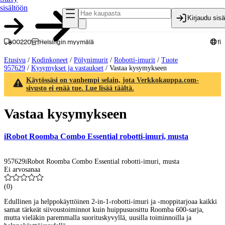
sisältöön
Kirjaudu sis
00220
Helsingin myymälä
fi
Etusivu
/
Kodinkoneet
/
Pölynimurit
/
Robotti-imurit
/
Tuote
957629
/
Kysymykset ja vastaukset
/
Vastaa kysymykseen
Käytössäsi on vanhempi selain, jota Verkkokauppa.com-
sivusto ei enää tue. Lue lisää täältä.
Vastaa kysymykseen
iRobot Roomba Combo Essential robotti-imuri, musta
957629
iRobot Roomba Combo Essential robotti-imuri, musta
Ei arvosanaa
(
0
)
Edullinen ja helppokäyttöinen 2-in-1-robotti-imuri ja -moppitarjoaa kaikki
samat tärkeät siivoustoiminnot kuin huippusuosittu Roomba 600-sarja,
mutta vieläkin paremmalla suorituskyvyllä, uusilla toiminnoilla ja