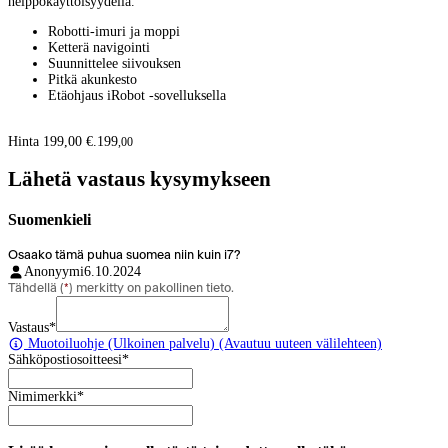
helppokäyttöisyydellä.
Robotti-imuri ja moppi
Ketterä navigointi
Suunnittelee siivouksen
Pitkä akunkesto
Etäohjaus iRobot -sovelluksella
Hinta 199,00 €.
199
,
00
Lähetä vastaus kysymykseen
Suomenkieli
Osaako tämä puhua suomea niin kuin i7?
Anonyymi
6.10.2024
Tähdellä (
*
) merkitty on pakollinen tieto.
Vastaus
*
Muotoiluohje
(Ulkoinen palvelu) (Avautuu uuteen välilehteen)
Sähköpostiosoitteesi
*
Nimimerkki
*