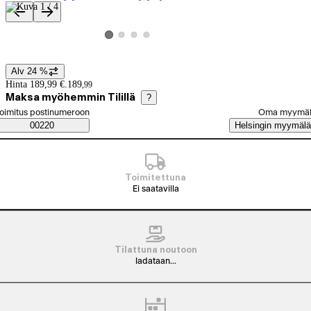
Tuotteen kuvat ja videot
Katso tuotekuva 2
Katso tuotekuva 3
Katso tuotekuva 4
Katso tuotekuva 1
Alv 24 %
Hintatiedot
Hinta 189,99 €.
189
,
99
Maksa myöhemmin Tilillä
?
alitse tilaustapa
oimitus postinumeroon
Oma myymä
Saatavuustiedot
00220
Helsingin myymälä
Toimitettuna
Ei saatavilla
Tilattuna noutoon
ladataan...