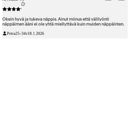
Okein hyvä ja tukeva näppis. Ainut miinus että välilyönti
näppäimen ääni ei ole yhtä miellyttävä kuin muiden näppäinten.
Petra
25–34v
18.1.2026