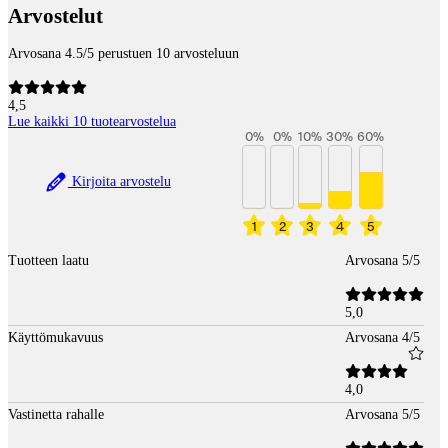
Arvostelut
Arvosana 4.5/5 perustuen 10 arvosteluun
4,5
Lue kaikki 10 tuotearvostelua
0
%
0
%
10
%
30
%
60
%
Kirjoita arvostelu
1
2
3
4
5
Tuotteen laatu
Arvosana 5/5
5,0
Käyttömukavuus
Arvosana 4/5
4,0
Vastinetta rahalle
Arvosana 5/5