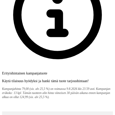
Erityishintainen kampanjatuote
Käytä tilaisuus hyödyksi ja hanki tämä tuote tarjoushintaan!
Kampanjahinta 79,00 (sis. alv 25,5 %) on voimassa 9.8.2026 klo 23.59 asti. Kampanjan
eräkoko: 13 kpl. Tämän tuotteen alin hinta viimeisen 30 päivän aikana ennen kampanjan
alkua on ollut 124,99 (sis. alv 25,5 %).
Maksupalvelut