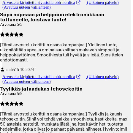
Arvostelu kirjoitettu sivustolla obh-nordica
(Ulkoinen palvelu)
(Avautuu uuteen välilehteen)
Sopii nopeaan ja helppoon elektroniikkaan
tottuneelle, loistava tuote!
Arvosana 5/5
[Tämä arvostelu kerättiin osana kampanjaa.] Ylellinen tuote,
ulkonäöltään upea ja ominaisuuksiltaan mukavan simppeli ja
helppokäyttöinen. Smoothiesta tuli hyvää ja sileää. Suosittelen
ehdottomasti.
anuh5
15.10.2024
Arvostelu kirjoitettu sivustolla obh-nordica
(Ulkoinen palvelu)
(Avautuu uuteen välilehteen)
Tyylikäs ja laadukas tehosekoitin
Arvosana 5/5
[Tämä arvostelu kerättiin osana kampanjaa.] Tyylikäs ja kaunis
tehosekoitin. Siinä voi tehdä vaikka smoothieta, kastikkeita, max
50 asteisia nesteitä, murskata jäätä jne. Itse käytin heti tuotetta
hedelmille, jotka olivat jo parhaat päivänsä nähneet. Hyvin toimii