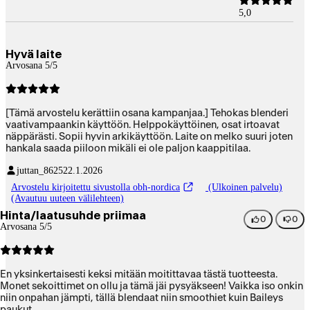
5,0
Hyvä laite
Arvosana 5/5
[Tämä arvostelu kerättiin osana kampanjaa.] Tehokas blenderi
vaativampaankin käyttöön. Helppokäyttöinen, osat irtoavat
näppärästi. Sopii hyvin arkikäyttöön. Laite on melko suuri joten
hankala saada piiloon mikäli ei ole paljon kaappitilaa.
juttan_8625
22.1.2026
Arvostelu kirjoitettu sivustolla obh-nordica
(Ulkoinen palvelu)
(Avautuu uuteen välilehteen)
Hinta/laatusuhde priimaa
0
0
Arvosana 5/5
En yksinkertaisesti keksi mitään moitittavaa tästä tuotteesta.
Monet sekoittimet on ollu ja tämä jäi pysyäkseen! Vaikka iso onkin
niin onpahan jämpti, tällä blendaat niin smoothiet kuin Baileys
paukut.