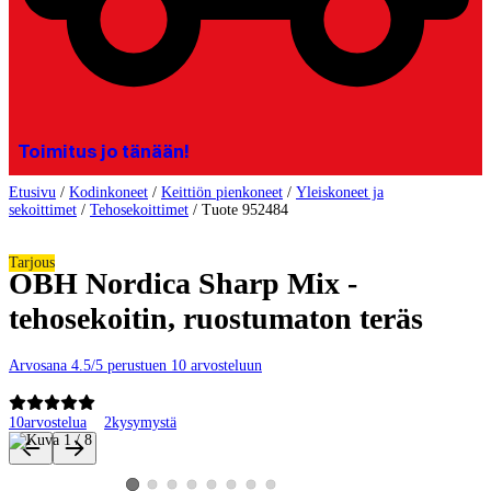
Toimitus jo tänään!
Etusivu
/
Kodinkoneet
/
Keittiön pienkoneet
/
Yleiskoneet ja
sekoittimet
/
Tehosekoittimet
/
Tuote 952484
Tarjous
OBH Nordica Sharp Mix -
tehosekoitin, ruostumaton teräs
Arvosana 4.5/5 perustuen 10 arvosteluun
10
arvostelua
2
kysymystä
Tuotteen kuvat ja videot
Katso tuotekuva 2
Katso tuotekuva 3
Katso tuotekuva 4
Katso tuotekuva 5
Katso tuotekuva 6
Katso tuotekuva 7
Katso tuotekuva 8