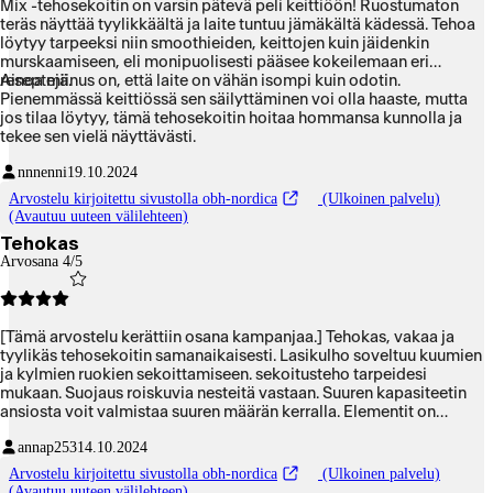
Mix -tehosekoitin on varsin pätevä peli keittiöön! Ruostumaton
teräs näyttää tyylikkäältä ja laite tuntuu jämäkältä kädessä. Tehoa
löytyy tarpeeksi niin smoothieiden, keittojen kuin jäidenkin
murskaamiseen, eli monipuolisesti pääsee kokeilemaan eri
reseptejä.
Ainoa miinus on, että laite on vähän isompi kuin odotin.
Pienemmässä keittiössä sen säilyttäminen voi olla haaste, mutta
jos tilaa löytyy, tämä tehosekoitin hoitaa hommansa kunnolla ja
tekee sen vielä näyttävästi.
nnnenni
19.10.2024
Arvostelu kirjoitettu sivustolla obh-nordica
(Ulkoinen palvelu)
(Avautuu uuteen välilehteen)
Tehokas
Arvosana 4/5
[Tämä arvostelu kerättiin osana kampanjaa.] Tehokas, vakaa ja
tyylikäs tehosekoitin samanaikaisesti. Lasikulho soveltuu kuumien
ja kylmien ruokien sekoittamiseen. sekoitusteho tarpeidesi
mukaan. Suojaus roiskuvia nesteitä vastaan. Suuren kapasiteetin
ansiosta voit valmistaa suuren määrän kerralla. Elementit on
helppo purkaa ja pestä. kestää jopa jään murskauksen. Suositelen !
annap253
14.10.2024
Arvostelu kirjoitettu sivustolla obh-nordica
(Ulkoinen palvelu)
(Avautuu uuteen välilehteen)