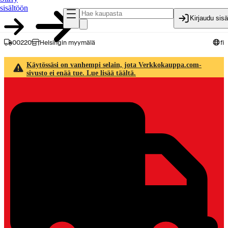
sisältöön
Kirjaudu sis
00220
Helsingin myymälä
fi
Käytössäsi on vanhempi selain, jota Verkkokauppa.com-
sivusto ei enää tue. Lue lisää täältä.