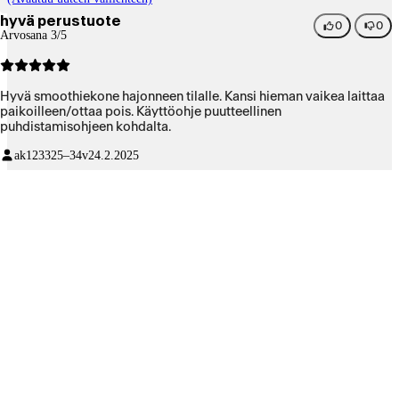
hyvä perustuote
0
0
Arvosana 3/5
Hyvä smoothiekone hajonneen tilalle. Kansi hieman vaikea laittaa
paikoilleen/ottaa pois. Käyttöohje puutteellinen
puhdistamisohjeen kohdalta.
ak1233
25–34v
24.2.2025