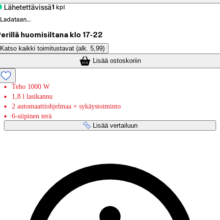
Lähetettävissä
1
kpl
Ladataan...
erillä huomisiltana klo 17-22
Katso kaikki toimitustavat
(alk. 5,99)
Lisää ostoskoriin
Teho 1000 W
1,8 l lasikannu
2 automaattiohjelmaa + sykäystoiminto
6-siipinen terä
Lisää vertailuun