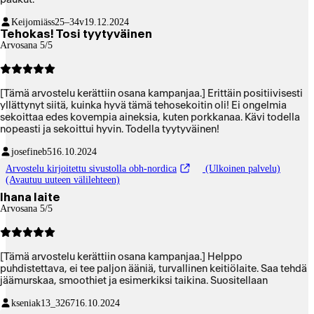
Keijomiäss
25–34v
19.12.2024
Tehokas! Tosi tyytyväinen
Arvosana 5/5
[Tämä arvostelu kerättiin osana kampanjaa.] Erittäin positiivisesti
yllättynyt siitä, kuinka hyvä tämä tehosekoitin oli! Ei ongelmia
sekoittaa edes kovempia aineksia, kuten porkkanaa. Kävi todella
nopeasti ja sekoittui hyvin. Todella tyytyväinen!
josefineb5
16.10.2024
Arvostelu kirjoitettu sivustolla obh-nordica
(Ulkoinen palvelu)
(Avautuu uuteen välilehteen)
Ihana laite
Arvosana 5/5
[Tämä arvostelu kerättiin osana kampanjaa.] Helppo
puhdistettava, ei tee paljon ääniä, turvallinen keitiölaite. Saa tehdä
jäämurskaa, smoothiet ja esimerkiksi taikina. Suositellaan
kseniak13_3267
16.10.2024