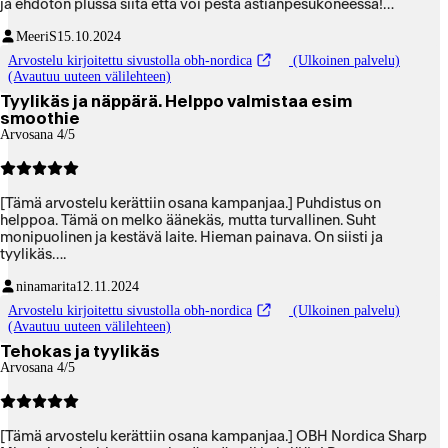
ja ehdoton plussa siitä että voi pestä astianpesukoneessa!
Tehosekoittimen käyttöohje oli kattava ja helposti ymmärrettävä.
MeeriS
15.10.2024
Suosittelen tuotetta! Itse smoothien ystävänä sanon että on
täydellinen jokapäiväiseen käyttöön.
Arvostelu kirjoitettu sivustolla obh-nordica
(Ulkoinen palvelu)
(Avautuu uuteen välilehteen)
Tyylikäs ja näppärä. Helppo valmistaa esim
smoothie
Arvosana 4/5
[Tämä arvostelu kerättiin osana kampanjaa.] Puhdistus on
helppoa. Tämä on melko äänekäs, mutta turvallinen. Suht
monipuolinen ja kestävä laite. Hieman painava. On siisti ja
tyylikäs….
ninamarita
12.11.2024
Arvostelu kirjoitettu sivustolla obh-nordica
(Ulkoinen palvelu)
(Avautuu uuteen välilehteen)
Tehokas ja tyylikäs
Arvosana 4/5
[Tämä arvostelu kerättiin osana kampanjaa.] OBH Nordica Sharp