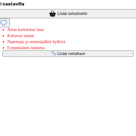
i saatavilla
Lisää ostoskoriin
Aitoa karkaistua lasia
Kattavaa suojaa
Naarmuja ja sormenjälkiä hylkivä
Erinomainen tuntuma
Lisää vertailuun
Maksupalvelut