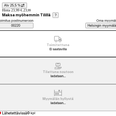
Alv 25,5 %
Hintatiedot
Hinta 23,99 €.
23
,
99
Maksa myöhemmin Tilillä
?
alitse tilaustapa
oimitus postinumeroon
Oma myymä
Saatavuustiedot
00220
Helsingin myymälä
Toimitettuna
Ei saatavilla
Tilattuna noutoon
ladataan...
Myymälän hyllystä
ladataan...
Lähetettävissä
0
kpl