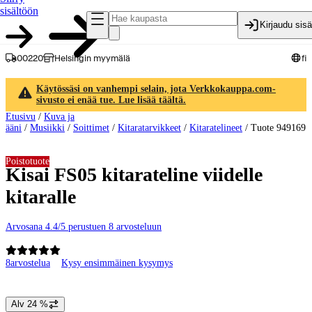
sisältöön
Kirjaudu sis
00220
Helsingin myymälä
fi
Käytössäsi on vanhempi selain, jota Verkkokauppa.com-
sivusto ei enää tue. Lue lisää täältä.
Etusivu
/
Kuva ja
ääni
/
Musiikki
/
Soittimet
/
Kitaratarvikkeet
/
Kitaratelineet
/
Tuote 949169
Poistotuote
Kisai FS05 kitarateline viidelle
kitaralle
Arvosana 4.4/5 perustuen 8 arvosteluun
8
arvostelua
Kysy ensimmäinen kysymys
Tuotteen kuvat ja videot
Alv 24 %