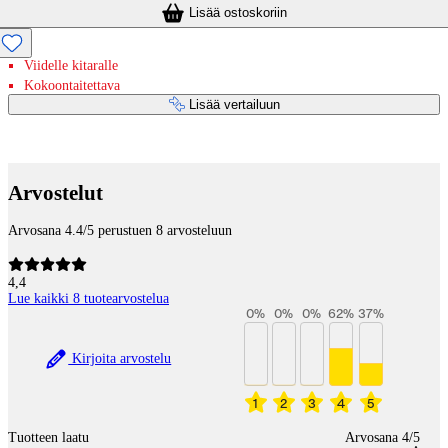
Lisää ostoskoriin
Viidelle kitaralle
Kokoontaitettava
Lisää vertailuun
Maksupalvelut
Arvostelut
Arvosana 4.4/5 perustuen 8 arvosteluun
4,4
Lue kaikki 8 tuotearvostelua
0
%
0
%
0
%
62
%
37
%
Kirjoita arvostelu
1
2
3
4
5
Tuotteen laatu
Arvosana 4/5