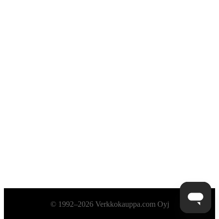
Alatunniste
© 1992–2026 Verkkokauppa.com Oyj