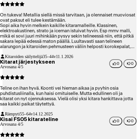
On tukeva! Metallia siellä missä tarvitaan, ja olennaiset muoviosat
ovat paksut eli tulee kestämään.
Sopi aika hyvin melkein kaikille kitaramalleille. Klassinen,
elektroakustinen, strato ja iceman istuivat hyvin. Esp mmv malli,
mikä ei sovi juuri mihinkään pysyy sekin telineessä niin, että pitkä
sakara lepää edessä maton päällä. Luultavasti saan telineen
alarungon ja kitaroiden pehmusteen väliin helposti korokepalat,
millä tuo hankalin malli pysyisi pelkän telineen varassa. Pientä
Kitaroiden säilyttelijä
35–44v
11.1.2026
virittelyä vaille 5 tähteä.
Kitarat järjestykseen
0
0
Arvosana 4/5
Teline on ihan hyvä. Koonti vei hieman aikaa ja pyyhin osia
puhdistusliinalla, kun haisi omituiselle. Mutta edullinen oli ja
kitarat on nyt ojennuksessa. Vielä olisi yksi kitara hankittava jotta
saa kaikki paikat täytettyä.
Rämpyti
55–64v
14.12.2025
Kisai FS05 kitarateline
0
0
Arvosana 4/5