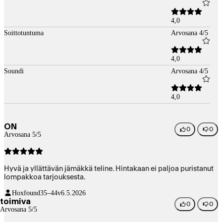
4,0
Soittotuntuma
Arvosana 4/5
4,0
Soundi
Arvosana 4/5
4,0
ON
0
0
Arvosana 5/5
Hyvä ja yllättävän jämäkkä teline. Hintakaan ei paljoa puristanut
lompakkoa tarjouksesta.
Hoxfound
35–44v
6.5.2026
toimiva
0
0
Arvosana 5/5