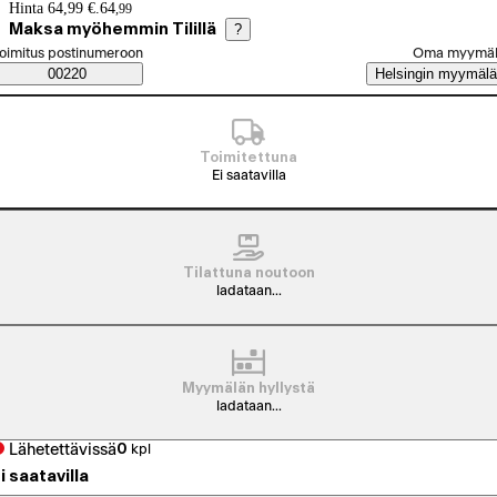
Hintatiedot
Hinta 64,99 €.
64
,
99
Maksa myöhemmin Tilillä
?
alitse tilaustapa
oimitus postinumeroon
Oma myymä
Saatavuustiedot
00220
Helsingin myymälä
Toimitettuna
Ei saatavilla
Tilattuna noutoon
ladataan...
Myymälän hyllystä
ladataan...
Lähetettävissä
0
kpl
i saatavilla