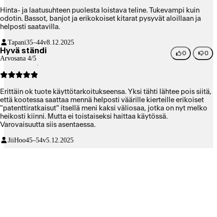
Hinta- ja laatusuhteen puolesta loistava teline. Tukevampi kuin
odotin. Bassot, banjot ja erikokoiset kitarat pysyvät aloillaan ja
helposti saatavilla.
Tapani
35–44v
8.12.2025
Hyvä ständi
0
0
Arvosana 4/5
Erittäin ok tuote käyttötarkoitukseensa. Yksi tähti lähtee pois siitä,
että kootessa saattaa mennä helposti väärille kierteille erikoiset
"patenttiratkaisut" itsellä meni kaksi väliosaa, jotka on nyt melko
heikosti kiinni. Mutta ei toistaiseksi haittaa käytössä.
Varovaisuutta siis asentaessa.
JiiHoo
45–54v
5.12.2025