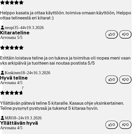
Helppo kasata ja ottaa käyttöön. toimiva omaan käyttöön, Helppo
ottaa telineestä eri kitarat :)
neopi
35–44v
19.3.2026
Kitarateline
0
0
Arvosana 5/5
Erittäin loistava teline ja on tukeva ja toimitus oli nopea meni vaan
yks arkipäivä ja tuotteen sai noutaa postista 5/5
Koskinen
18–24v
16.3.2026
Hyvä teline
0
0
Arvosana 4/5
Yllättävän pätevä teline 5 kitaralle. Kasaus ohje yksinkertainen.
Teline pysynyt pystyssä ja tukenut 5 kitaraa hyvin.
MJ0
18–24v
19.3.2026
Yllättävän hyvä
0
0
Arvosana 4/5