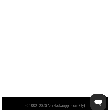
Alatunniste
© 1992–2026 Verkkokauppa.com Oyj