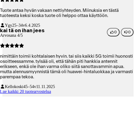
Tuote antaa hyvän vakaan nettiyhteyden. Miinuksia en tästä
tuoteesta keksi koska tuote oli helppo ottaa käyttöön.
Ygy
25–34v
6.4.2025
kai tä on ihan jees
0
0
Arvosana 4/5
nimittäin toimii kohtalaisen hyvin. tai siis kaikki 5G toimii huonosti
osoitteessamme. tylsää oli, että tähän piti hankkia antennit
erikseen, enkä ole ihan varma oliko siitä sanottavammin apua.
mutta alennusmyynnistä tämä oli huawei-hintaluokkaa ja varmasti
parempaa tekoa.
Kellokoski
45–54v
11.11.2025
Lue kaikki 20 tuotearvostelua