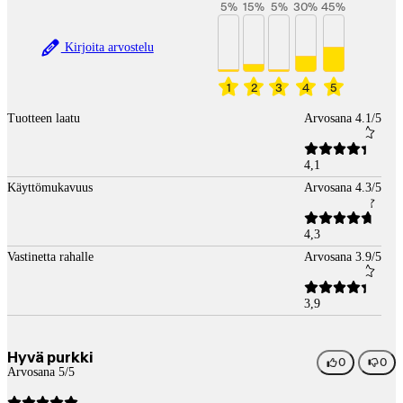
5
%
15
%
5
%
30
%
45
%
Kirjoita arvostelu
1
2
3
4
5
Tuotteen laatu
Arvosana 4.1/5
4,1
Käyttömukavuus
Arvosana 4.3/5
4,3
Vastinetta rahalle
Arvosana 3.9/5
3,9
Hyvä purkki
0
0
Arvosana 5/5