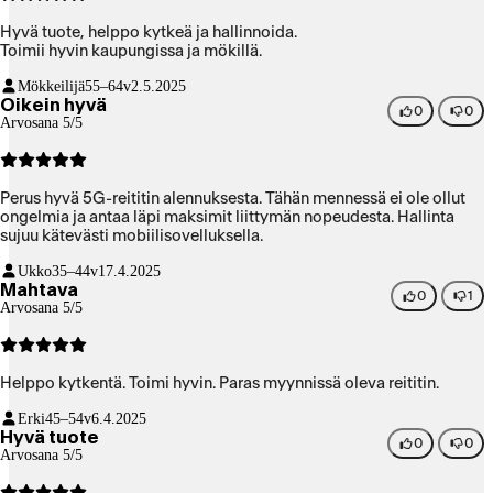
Hyvä tuote, helppo kytkeä ja hallinnoida.
Toimii hyvin kaupungissa ja mökillä.
Mökkeilijä
55–64v
2.5.2025
Oikein hyvä
0
0
Arvosana 5/5
Perus hyvä 5G-reititin alennuksesta. Tähän mennessä ei ole ollut
ongelmia ja antaa läpi maksimit liittymän nopeudesta. Hallinta
sujuu kätevästi mobiilisovelluksella.
Ukko
35–44v
17.4.2025
Mahtava
0
1
Arvosana 5/5
Helppo kytkentä. Toimi hyvin. Paras myynnissä oleva reititin.
Erki
45–54v
6.4.2025
Hyvä tuote
0
0
Arvosana 5/5