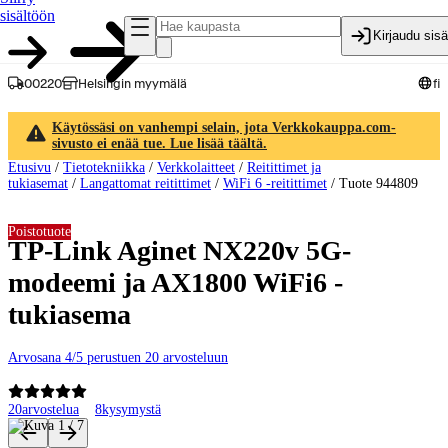
sisältöön
Kirjaudu sis
00220
Helsingin myymälä
fi
Käytössäsi on vanhempi selain, jota Verkkokauppa.com-
sivusto ei enää tue. Lue lisää täältä.
Etusivu
/
Tietotekniikka
/
Verkkolaitteet
/
Reitittimet ja
tukiasemat
/
Langattomat reitittimet
/
WiFi 6 -reitittimet
/
Tuote 944809
Poistotuote
TP-Link Aginet NX220v 5G-
modeemi ja AX1800 WiFi6 -
tukiasema
Arvosana 4/5 perustuen 20 arvosteluun
20
arvostelua
8
kysymystä
Tuotteen kuvat ja videot