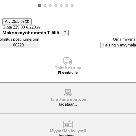
Katso tuotekuva 2
Katso tuotekuva 3
Katso tuotekuva 4
Katso tuotekuva 5
Katso tuotekuva 6
Katso tuotekuva 7
Katso tuotekuva 1
Alv 25,5 %
Hintatiedot
Hinta 229,99 €.
229
,
99
Maksa myöhemmin Tilillä
?
alitse tilaustapa
oimitus postinumeroon
Oma myymä
Saatavuustiedot
00220
Helsingin myymälä
Toimitettuna
Ei saatavilla
Tilattuna noutoon
ladataan...
Myymälän hyllystä