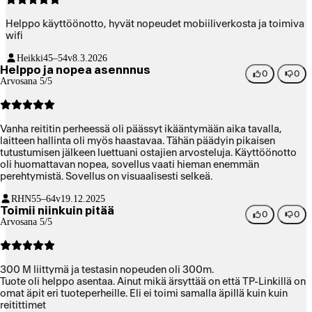
Helppo käyttöönotto, hyvät nopeudet mobiiliverkosta ja toimiva
wifi
Heikki
45–54v
8.3.2026
Helppo ja nopea asennnus
0
0
Arvosana 5/5
Vanha reititin perheessä oli päässyt ikääntymään aika tavalla,
laitteen hallinta oli myös haastavaa. Tähän päädyin pikaisen
tutustumisen jälkeen luettuani ostajien arvosteluja. Käyttöönotto
oli huomattavan nopea, sovellus vaati hieman enemmän
perehtymistä. Sovellus on visuaalisesti selkeä.
RHN
55–64v
19.12.2025
Toimii niinkuin pitää
0
0
Arvosana 5/5
300 M liittymä ja testasin nopeuden oli 300m.
Tuote oli helppo asentaa. Ainut mikä ärsyttää on että TP-Linkillä on
omat äpit eri tuoteperheille. Eli ei toimi samalla äpillä kuin kuin
reitittimet