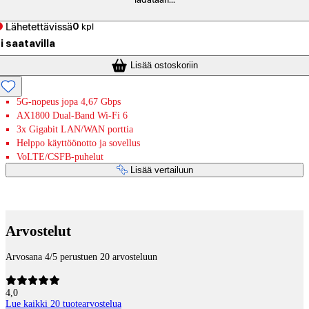
ladataan...
Lähetettävissä
0
kpl
i saatavilla
Lisää ostoskoriin
5G-nopeus jopa 4,67 Gbps
AX1800 Dual-Band Wi-Fi 6
3x Gigabit LAN/WAN porttia
Helppo käyttöönotto ja sovellus
VoLTE/CSFB-puhelut
Lisää vertailuun
Maksupalvelut
Arvostelut
Arvosana 4/5 perustuen 20 arvosteluun
4,0
Lue kaikki 20 tuotearvostelua