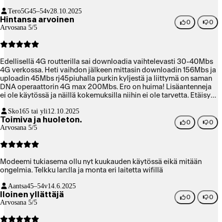
Tero5G
45–54v
28.10.2025
Hintansa arvoinen
0
0
Arvosana 5/5
Edellisellä 4G routterilla sai downloadia vaihtelevasti 30-40Mbs
4G verkossa. Heti vaihdon jälkeen mittasin downloadin 156Mbs ja
uploadin 45Mbs rj45piuhalla purkin kyljestä ja liittymä on saman
DNA operaattorin 4G max 200Mbs. Ero on huima! Lisäantenneja
ei ole käytössä ja näillä kokemuksilla niihin ei ole tarvetta. Etäisyys
tukiasemaan on 1,85km
Sko1
65 tai yli
12.10.2025
Toimiva ja huoleton.
0
0
Arvosana 5/5
Modeemi tukiasema ollu nyt kuukauden käytössä eikä mitään
ongelmia. Telkku lan:lla ja monta eri laitetta wifillä
Aantsa
45–54v
14.6.2025
Iloinen yllättäjä
0
0
Arvosana 5/5