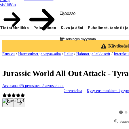
sisältöön
00220
Tietotekniikka
Pelaaminen
Kuva ja ääni
Puhelimet, tabletit ja
Helsingin myymälä
Käytössäsi
Etusivu
/
Harrastukset ja vapaa-aika
/
Lelut
/
Hahmot ja leikkisetit
/
Interaktii
Jurassic World All Out Attack - Ty
Arvosana 4/5 perustuen 2 arvosteluun
2
arvostelua
Kysy ensimmäinen kysym
Tuotteen kuvat ja videot
Kat
Katso 
Suure