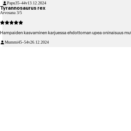
Papu
35–44v
13.12.2024
Tyrannosaurus rex
Arvosana 3/5
Mummi
45–54v
26.12.2024