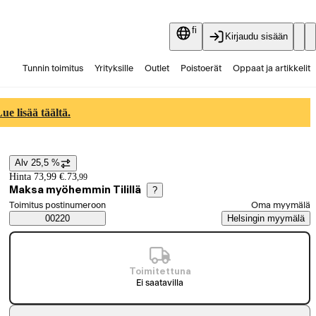
fi
Kirjaudu sisään
Tunnin toimitus
Yrityksille
Outlet
Poistoerät
Oppaat ja artikkelit
Vaihtokauppa
Palvelut
Ajankohtaista
e lisää täältä.
Alv 25,5 %
Hintatiedot
Hinta 73,99 €.
73
,
99
Maksa myöhemmin Tilillä
?
Valitse tilaustapa
Toimitus postinumeroon
Oma myymälä
Saatavuustiedot
00220
Helsingin myymälä
Toimitettuna
Ei saatavilla