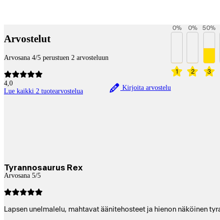
Maksupalvelut
0
%
0
%
50
%
Arvostelut
Arvosana 4/5 perustuen 2 arvosteluun
1
2
3
4,0
Kirjoita arvostelu
Lue kaikki 2 tuotearvostelua
Tyrannosaurus Rex
Arvosana 5/5
Lapsen unelmalelu, mahtavat äänitehosteet ja hienon näköinen tyran