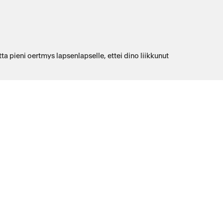
Hampaiden kasvaminen karjuessa ehdottoman upea oninaisuus mutta pieni oertmys lapsenlapselle, ettei dino liikkunut