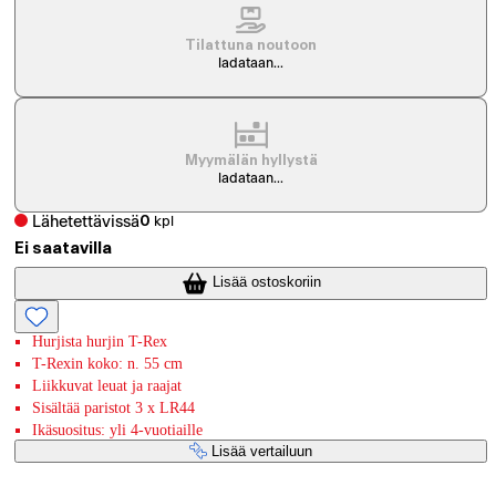
Tilattuna noutoon
ladataan...
Myymälän hyllystä
ladataan...
Lähetettävissä
0
kpl
Ei saatavilla
Lisää ostoskoriin
Hurjista hurjin T-Rex
T-Rexin koko: n. 55 cm
Liikkuvat leuat ja raajat
Sisältää paristot 3 x LR44
Ikäsuositus: yli 4-vuotiaille
Lisää vertailuun