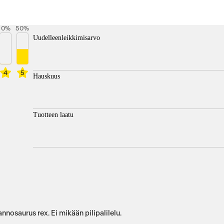
0
%
50
%
Uudelleenleikkimisarvo
4
5
Hauskuus
Tuotteen laatu
nosaurus rex. Ei mikään pilipalilelu.