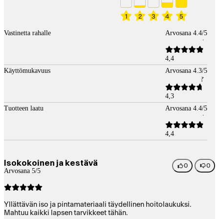
1
2
3
4
5
Vastinetta rahalle
Arvosana 4.4/5
4,4
Käyttömukavuus
Arvosana 4.3/5
4,3
Tuotteen laatu
Arvosana 4.4/5
4,4
Isokokoinen ja kestävä
0
0
Arvosana 5/5
Yllättävän iso ja pintamateriaali täydellinen hoitolaukuksi.
Mahtuu kaikki lapsen tarvikkeet tähän.