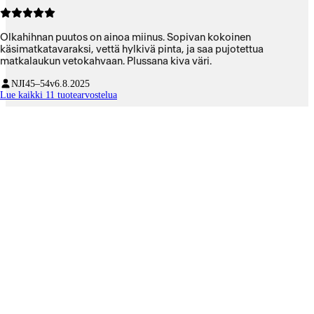
Olkahihnan puutos on ainoa miinus. Sopivan kokoinen
käsimatkatavaraksi, vettä hylkivä pinta, ja saa pujotettua
matkalaukun vetokahvaan. Plussana kiva väri.
NJI
45–54v
6.8.2025
Lue kaikki 11 tuotearvostelua