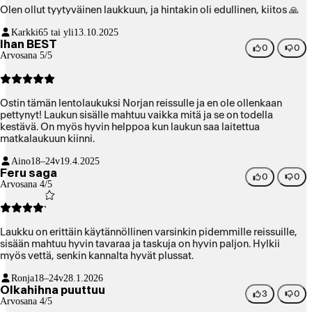
Olen ollut tyytyväinen laukkuun, ja hintakin oli edullinen, kiitos 🙏
Karkki
65 tai yli
13.10.2025
Ihan BEST
0
0
Arvosana 5/5
Ostin tämän lentolaukuksi Norjan reissulle ja en ole ollenkaan
pettynyt! Laukun sisälle mahtuu vaikka mitä ja se on todella
kestävä. On myös hyvin helppoa kun laukun saa laitettua
matkalaukuun kiinni.
Aino
18–24v
19.4.2025
Feru saga
0
0
Arvosana 4/5
Laukku on erittäin käytännöllinen varsinkin pidemmille reissuille,
sisään mahtuu hyvin tavaraa ja taskuja on hyvin paljon. Hylkii
myös vettä, senkin kannalta hyvät plussat.
Ronja
18–24v
28.1.2026
Olkahihna puuttuu
3
0
Arvosana 4/5