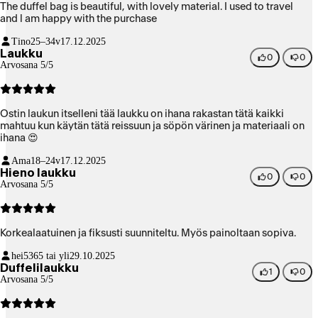
The duffel bag is beautiful, with lovely material. I used to travel
and l am happy with the purchase
Tino
25–34v
17.12.2025
Laukku
0
0
Arvosana 5/5
Ostin laukun itselleni tää laukku on ihana rakastan tätä kaikki
mahtuu kun käytän tätä reissuun ja söpön värinen ja materiaali on
ihana 😍
Ama
18–24v
17.12.2025
Hieno laukku
0
0
Arvosana 5/5
Korkealaatuinen ja fiksusti suunniteltu. Myös painoltaan sopiva.
hei53
65 tai yli
29.10.2025
Duffelilaukku
1
0
Arvosana 5/5