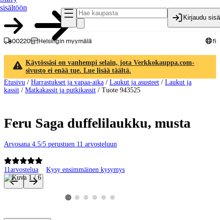
sisältöön
Kirjaudu sis
00220
Helsingin myymälä
fi
Käytössäsi on vanhempi selain, jota Verkkokauppa.com-
sivusto ei enää tue. Lue lisää täältä.
Etusivu
/
Harrastukset ja vapaa-aika
/
Laukut ja asusteet
/
Laukut ja
kassit
/
Matkakassit ja putkikassit
/
Tuote 943525
Feru Saga duffelilaukku, musta
Arvosana 4.5/5 perustuen 11 arvosteluun
11
arvostelua
Kysy ensimmäinen kysymys
Tuotteen kuvat ja videot
Katso tuotekuva 2
Katso tuotekuva 3
Katso tuotekuva 4
Katso tuotekuva 5
Katso tuotekuva 6
Katso tuotekuva 1