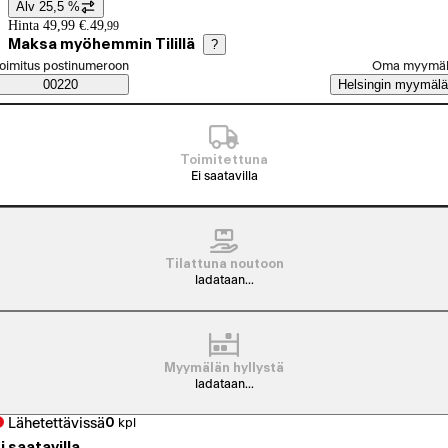
Alv 25,5 %
Hintatiedot
Hinta 49,99 €.
49
,
99
Maksa myöhemmin Tilillä
?
alitse tilaustapa
oimitus postinumeroon
Oma myymä
Saatavuustiedot
00220
Helsingin myymälä
Toimitettuna
Ei saatavilla
Tilattuna noutoon
ladataan...
Myymälän hyllystä
ladataan...
Lähetettävissä
0
kpl
i saatavilla