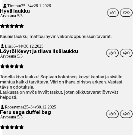
Timtom
25–34v
28.1.2026
Hyvä laukku
1
0
Arvosana 5/5
Kaunis laukku, mahtuu hyvin viikonloppureissun tavarat.
Liis
35–44v
30.12.2025
Löytö! Kevyt ja tilava lisälaukku
0
0
Arvosana 5/5
Todella kiva laukku! Sopivan kokoinen, kevyt kantaa ja sisälle
mahtuu kaikki tarvittava. Väri on ihana piristys arkeen. Vastasi
täysin odotuksia.
Laukussa on myös hyvät taskut, joten pikkutavarat löytyvät
helposti.
Roosavmaa
25–34v
30.12.2025
Feru saga duffel bag
0
0
Arvosana 5/5