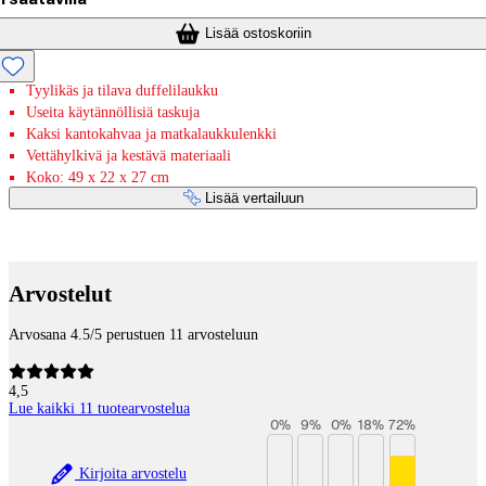
Lisää ostoskoriin
Tyylikäs ja tilava duffelilaukku
Useita käytännöllisiä taskuja
Kaksi kantokahvaa ja matkalaukkulenkki
Vettähylkivä ja kestävä materiaali
Koko: 49 x 22 x 27 cm
Lisää vertailuun
Maksupalvelut
Arvostelut
Arvosana 4.5/5 perustuen 11 arvosteluun
4,5
Lue kaikki 11 tuotearvostelua
0
%
9
%
0
%
18
%
72
%
Kirjoita arvostelu