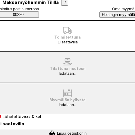
Maksa myöhemmin Tilillä
?
alitse tilaustapa
oimitus postinumeroon
Oma myymä
Saatavuustiedot
00220
Helsingin myymälä
Toimitettuna
Ei saatavilla
Tilattuna noutoon
ladataan...
Myymälän hyllystä
ladataan...
Lähetettävissä
0
kpl
i saatavilla
Lisää ostoskoriin