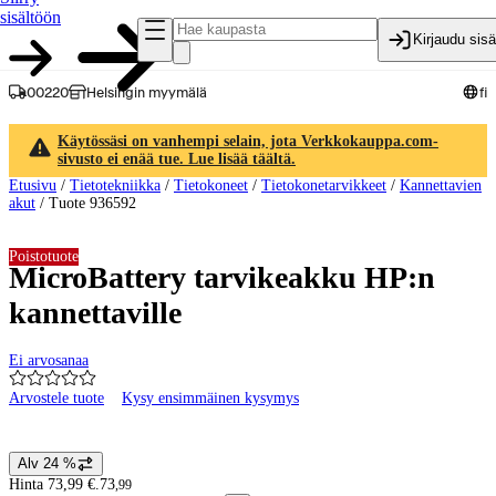
sisältöön
Kirjaudu sis
00220
Helsingin myymälä
fi
Käytössäsi on vanhempi selain, jota Verkkokauppa.com-
sivusto ei enää tue. Lue lisää täältä.
Etusivu
/
Tietotekniikka
/
Tietokoneet
/
Tietokonetarvikkeet
/
Kannettavien
akut
/
Tuote 936592
Poistotuote
MicroBattery tarvikeakku HP:n
kannettaville
Ei arvosanaa
Arvostele tuote
Kysy ensimmäinen kysymys
Tuotteen kuvat ja videot
Alv 24 %
Hintatiedot
Hinta 73,99 €.
73
,
99