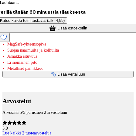
Ladataan...
erillä tänään 60 minuuttia tilauksesta
Katso kaikki toimitustavat
(alk. 4,99)
Lisää ostoskoriin
MagSafe-yhteensopiva
Suojaa naarmuilta ja kolhuilta
Jämäkkä istuvuus
Erinomainen pito
Metalliset painikkeet
Lisää vertailuun
Maksupalvelut
Arvostelut
Arvosana 5/5 perustuen 2 arvosteluun
5,0
Lue kaikki 2 tuotearvostelua