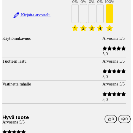
0
%
0
%
0
%
0
%
100
%
Kirjoita arvostelu
1
2
3
4
5
Käyttömukavuus
Arvosana 5/5
5,0
Tuotteen laatu
Arvosana 5/5
5,0
Vastinetta rahalle
Arvosana 5/5
5,0
Hyvä tuote
0
0
Arvosana 5/5