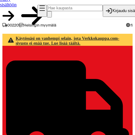
sisältöön
Kirjaudu sis
00220
Helsingin myymälä
fi
Käytössäsi on vanhempi selain, jota Verkkokauppa.com-
sivusto ei enää tue. Lue lisää täältä.