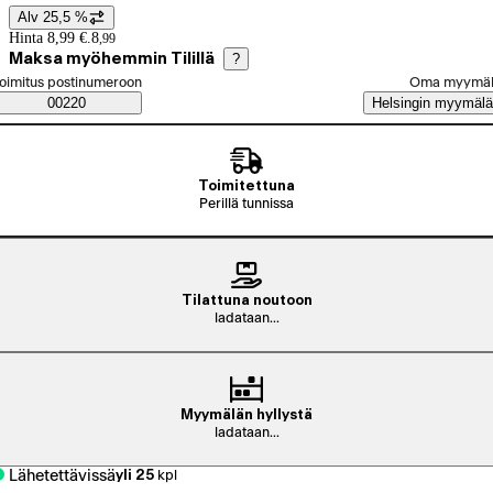
Alv 25,5 %
Hintatiedot
Hinta 8,99 €.
8
,
99
Maksa myöhemmin Tilillä
?
alitse tilaustapa
oimitus postinumeroon
Oma myymä
Saatavuustiedot
00220
Helsingin myymälä
Toimitettuna
Perillä tunnissa
Tilattuna noutoon
ladataan...
Myymälän hyllystä
ladataan...
Lähetettävissä
yli 25
kpl