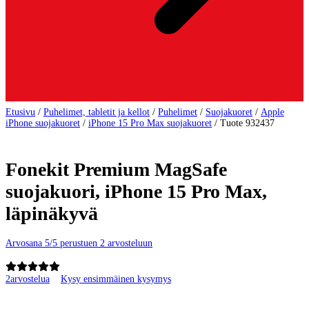
Etusivu
/
Puhelimet, tabletit ja kellot
/
Puhelimet
/
Suojakuoret
/
Apple
iPhone suojakuoret
/
iPhone 15 Pro Max suojakuoret
/
Tuote 932437
Fonekit Premium MagSafe
suojakuori, iPhone 15 Pro Max,
läpinäkyvä
Arvosana 5/5 perustuen 2 arvosteluun
2
arvostelua
Kysy ensimmäinen kysymys
Tuotteen kuvat ja videot