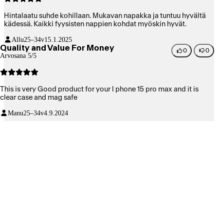
Hintalaatu suhde kohillaan. Mukavan napakka ja tuntuu hyvältä
kädessä. Kaikki fyysisten nappien kohdat myöskin hyvät.
Allu
25–34v
15.1.2025
Quality and Value For Money
0
0
Arvosana 5/5
This is very Good product for your I phone 15 pro max and it is
clear case and mag safe
Manu
25–34v
4.9.2024