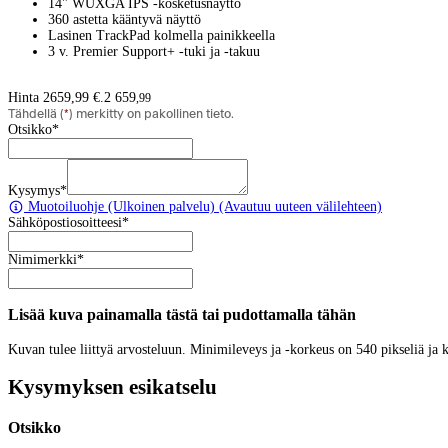
14" WUXGA IPS -kosketusnäyttö
360 astetta kääntyvä näyttö
Lasinen TrackPad kolmella painikkeella
3 v. Premier Support+ -tuki ja -takuu
Hinta 2659,99 €.
2 659
,
99
Tähdellä (
*
) merkitty on pakollinen tieto.
Otsikko
*
Kysymys
*
Muotoiluohje
(Ulkoinen palvelu) (Avautuu uuteen välilehteen)
Sähköpostiosoitteesi
*
Nimimerkki
*
Lisää kuva painamalla tästä tai pudottamalla tähän
Kuvan tulee liittyä arvosteluun. Minimileveys ja -korkeus on 540 pikseliä ja
Kysymyksen esikatselu
Otsikko