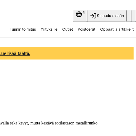
fi
Kirjaudu sisään
Tunnin toimitus
Yrityksille
Outlet
Poistoerät
Oppaat ja artikkelit
Vaihtokauppa
Palvelut
Ajankohtaista
e lisää täältä.
avalla sekä kevyt, mutta kestävä sotilastason metallirunko.