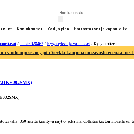
 kellot
Kodinkoneet
Koti ja piha
Harrastukset ja vapaa-aika
nnettavat
/
Tuote 928462
/
Kysymykset ja vastaukset
/
Kysy tuotteesta
 on vanhempi selain, jota Verkkokauppa.com-sivusto ei enää tue. Lu
ro (21KE002SMX)
21KE002SMX)
ietoturvalla. 360 astetta kääntyvä näyttö, joka mahdollistaa käytön monella eri t