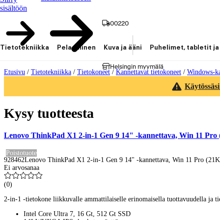
sisältöön
00220
Tietotekniikka
Pelaaminen
Kuva ja ääni
Puhelimet, tabletit ja
Helsingin myymälä
Etusivu
/
Tietotekniikka
/
Tietokoneet
/
Kannettavat tietokoneet
/
Windows-ka
Käytössäsi
Kysy tuotteesta
Lenovo ThinkPad X1 2-in-1 Gen 9 14" -kannettava, Win 11 P
Poistotuote
928462
Lenovo ThinkPad X1 2-in-1 Gen 9 14" -kannettava, Win 11 Pro (
Ei arvosanaa
(
0
)
2-in-1 -tietokone liikkuvalle ammattilaiselle erinomaisella tuottavuudella ja t
Intel Core Ultra 7, 16 Gt, 512 Gt SSD