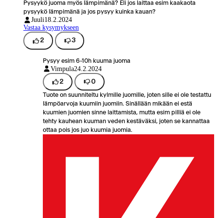
Pysyykö juoma myös lämpimänä? Eli jos laittaa esim kaakaota
pysyykö lämpimänä ja jos pysyy kuinka kauan?
Juuli
18.2.2024
Vastaa kysymykseen
2
3
Pysyy esim 6-10h kuuma juoma
Vimpula
24.2.2024
2
0
Tuote on suunniteltu kylmille juomille, joten sille ei ole testattu
lämpöarvoja kuumiin juomiin. Sinällään mikään ei estä
kuumien juomien sinne laittamista, mutta esim pilliä ei ole
tehty kauhean kuuman veden kestäväksi, joten se kannattaa
ottaa pois jos juo kuumia juomia.