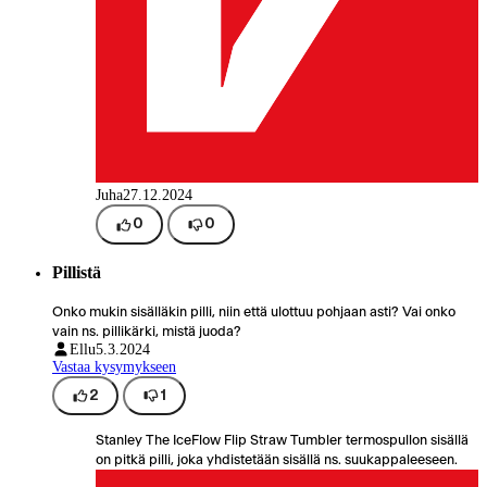
Juha
27.12.2024
0
0
Pillistä
Onko mukin sisälläkin pilli, niin että ulottuu pohjaan asti? Vai onko
vain ns. pillikärki, mistä juoda?
Ellu
5.3.2024
Vastaa kysymykseen
2
1
Stanley The IceFlow Flip Straw Tumbler termospullon sisällä
on pitkä pilli, joka yhdistetään sisällä ns. suukappaleeseen.