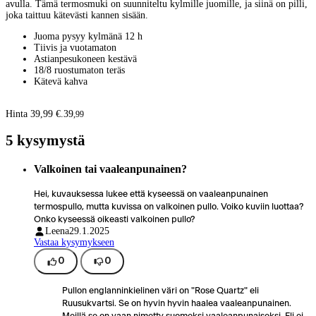
avulla. Tämä termosmuki on suunniteltu kylmille juomille, ja siinä on pilli,
joka taittuu kätevästi kannen sisään.
Juoma pysyy kylmänä 12 h
Tiivis ja vuotamaton
Astianpesukoneen kestävä
18/8 ruostumaton teräs
Kätevä kahva
Hinta 39,99 €.
39
,
99
5 kysymystä
Valkoinen tai vaaleanpunainen?
Hei, kuvauksessa lukee että kyseessä on vaaleanpunainen
termospullo, mutta kuvissa on valkoinen pullo. Voiko kuviin luottaa?
Onko kyseessä oikeasti valkoinen pullo?
Leena
29.1.2025
Vastaa kysymykseen
0
0
Pullon englanninkielinen väri on "Rose Quartz" eli
Ruusukvartsi. Se on hyvin hyvin haalea vaaleanpunainen.
Meillä se on vaan nimetty suomeksi vaaleanpunaiseksi. Eli ei,