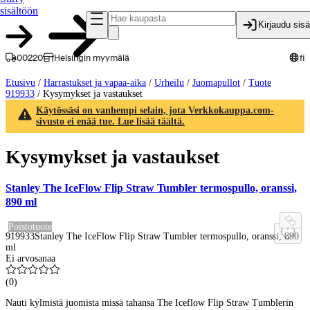
sisältöön
Kirjaudu sis
00220
Helsingin myymälä
fi
Etusivu
/
Harrastukset ja vapaa-aika
/
Urheilu
/
Juomapullot
/
Tuote
919933
/
Kysymykset ja vastaukset
Käytössäsi on vanhempi selain, jota Verkkokauppa.com-
sivusto ei enää tue. Lue lisää täältä.
Kysymykset ja vastaukset
Stanley The IceFlow Flip Straw Tumbler termospullo, oranssi,
890 ml
Poistotuote
919933
Stanley The IceFlow Flip Straw Tumbler termospullo, oranssi, 890
ml
Ei arvosanaa
(
0
)
Nauti kylmistä juomista missä tahansa The Iceflow Flip Straw Tumblerin