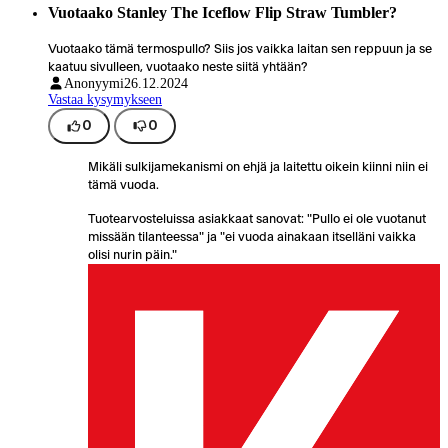
Vuotaako Stanley The Iceflow Flip Straw Tumbler?
Vuotaako tämä termospullo? Siis jos vaikka laitan sen reppuun ja se
kaatuu sivulleen, vuotaako neste siitä yhtään?
Anonyymi
26.12.2024
Vastaa kysymykseen
0
0
Mikäli sulkijamekanismi on ehjä ja laitettu oikein kiinni niin ei
tämä vuoda.
Tuotearvosteluissa asiakkaat sanovat: "Pullo ei ole vuotanut
missään tilanteessa" ja "ei vuoda ainakaan itselläni vaikka
olisi nurin päin."