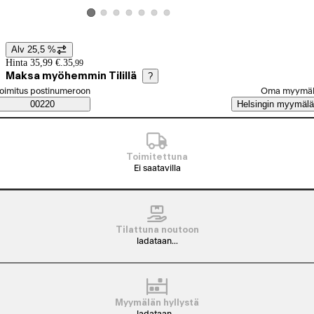
Katso tuotekuva 2
Katso tuotekuva 3
Katso tuotekuva 4
Katso tuotekuva 5
Katso tuotekuva 6
Katso tuotekuva 7
Katso tuotekuva 1
Alv 25,5 %
Hintatiedot
Hinta 35,99 €.
35
,
99
Maksa myöhemmin Tilillä
?
alitse tilaustapa
oimitus postinumeroon
Oma myymä
Saatavuustiedot
00220
Helsingin myymälä
Toimitettuna
Ei saatavilla
Tilattuna noutoon
ladataan...
Myymälän hyllystä