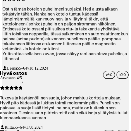
Ostin tämän kotelon puhelimeni suojaksi. Heti alusta alkaen
tykästyin tähän, Nahkainen kotelo tuntuu kädessä
lämpimämmältä kun muovinen, ja yllätyin siitäkin, että
koteloineen (isohko) puhelin on paljon siromman näköinen.
Entisessä kotelossani piti sulkea etu- ja takakantta yhdistävä
liitin toisiinsa nepparilla, tässä sulkeminen on automaattinen: kun
painaa (antaa pudota) etukannen puhelimen päälle, pomppaa
takakannen liitinosa etukannen liitinosan päälle magneetin
vetämänä. Ja kotelo on kiinni.
Yritin ottaa sellaisen kuvan, jossa näkyy raollaan oleva puhelin ja
liitinosat.
Leena
55–64v
18.12.2024
Hyvä ostos
0
0
Arvosana 4/5
Tukeva ja käytännöllinen suoja, johon mahtuu kortteja mukaan.
Hyvä pito kädessä ja lukitus toimii molemmin päin. Puhelin on
painava ja suoja lisää tietysti painoa, mutta on kuitenkin sen
arvoinen. Tiesin suurin piirtein mitä ostin eikä isoja yllätyksiä tullut
kumpaankaan suuntaan.
Riitta
55–64v
17.8.2024