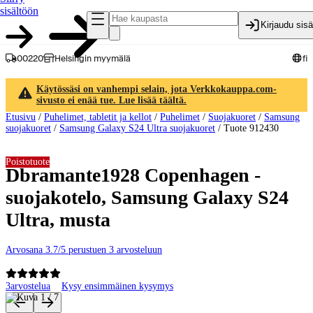
sisältöön
Kirjaudu sis
00220
Helsingin myymälä
fi
Käytössäsi on vanhempi selain, jota Verkkokauppa.com-
sivusto ei enää tue. Lue lisää täältä.
Etusivu
/
Puhelimet, tabletit ja kellot
/
Puhelimet
/
Suojakuoret
/
Samsung
suojakuoret
/
Samsung Galaxy S24 Ultra suojakuoret
/
Tuote 912430
Poistotuote
Dbramante1928 Copenhagen -
suojakotelo, Samsung Galaxy S24
Ultra, musta
Arvosana 3.7/5 perustuen 3 arvosteluun
3
arvostelua
Kysy ensimmäinen kysymys
Tuotteen kuvat ja videot