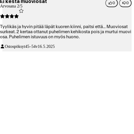
Ei kestä muoviosat
0
0
Arvosana 2/5
Tyylikäs ja hyvin pitää läpät kuoren kiinni, paitsi että... Muoviosat
surkeat. 2 kertaa ottanut puhelimen kehikosta pois ja murtui muovi
osa. Puhelimen istuvuus on myös huono.
Ostospöksyt
45–54v
16.5.2025