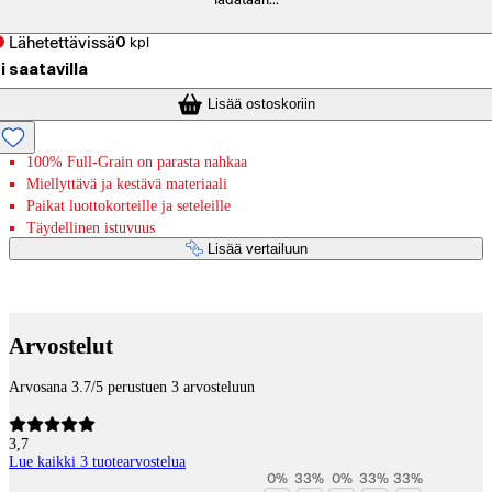
ladataan...
Lähetettävissä
0
kpl
i saatavilla
Lisää ostoskoriin
100% Full-Grain on parasta nahkaa
Miellyttävä ja kestävä materiaali
Paikat luottokorteille ja seteleille
Täydellinen istuvuus
Lisää vertailuun
Maksupalvelut
Arvostelut
Arvosana 3.7/5 perustuen 3 arvosteluun
3,7
Lue kaikki 3 tuotearvostelua
0
%
33
%
0
%
33
%
33
%