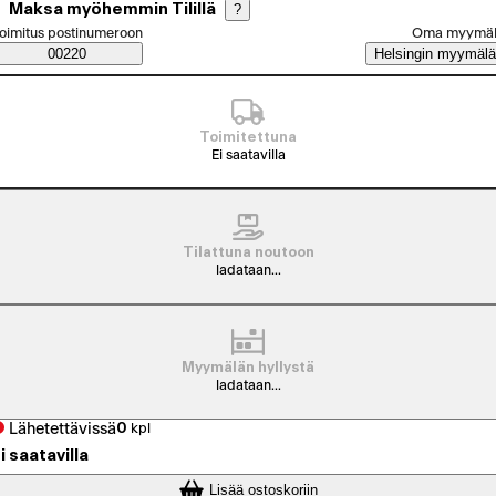
Maksa myöhemmin Tilillä
?
alitse tilaustapa
oimitus postinumeroon
Oma myymä
Saatavuustiedot
00220
Helsingin myymälä
Toimitettuna
Ei saatavilla
Tilattuna noutoon
ladataan...
Myymälän hyllystä
ladataan...
Lähetettävissä
0
kpl
i saatavilla
Lisää ostoskoriin