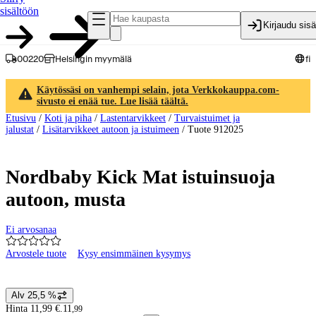
sisältöön
Kirjaudu sis
00220
Helsingin myymälä
fi
Käytössäsi on vanhempi selain, jota Verkkokauppa.com-
sivusto ei enää tue. Lue lisää täältä.
Etusivu
/
Koti ja piha
/
Lastentarvikkeet
/
Turvaistuimet ja
jalustat
/
Lisätarvikkeet autoon ja istuimeen
/
Tuote 912025
Nordbaby Kick Mat istuinsuoja
autoon, musta
Ei arvosanaa
Arvostele tuote
Kysy ensimmäinen kysymys
Tuotteen kuvat ja videot
Alv 25,5 %
Hintatiedot
Hinta 11,99 €.
11
,
99