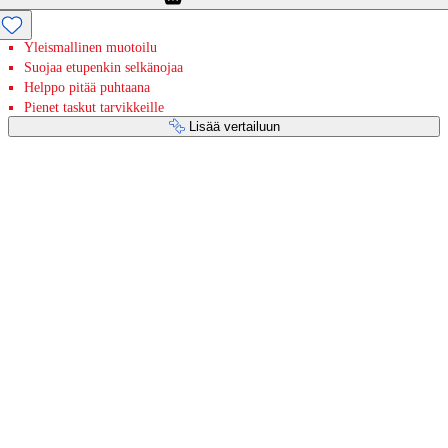
Yleismallinen muotoilu
Suojaa etupenkin selkänojaa
Helppo pitää puhtaana
Pienet taskut tarvikkeille
Lisää vertailuun
Maksupalvelut