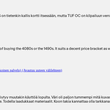
 on tietenkin kallis kortti itsessään, mutta TUF OC on kilpailuun verr
of buying the 4080s or the 1490s. It suits a decent price bracket as w
oinen palvelu) (Avautuu uuteen välilehteen)
 löytyy muutakin käyttöä lopulta. Väri oli paljon tummempi mitä kuv
e. Todella laadukkaat materiaalit. Koon takia kannattaa olla tarkka