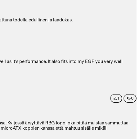
attuna todella edullinen ja laadukas.
ell as it’s performance. It also fits into my EGP you very well
1
0
assa. Kyljessä ärsyttävä RBG logo joka pitää muistaa sammuttaa.
na microATX koppien kanssa että mahtuu sisälle mikäli