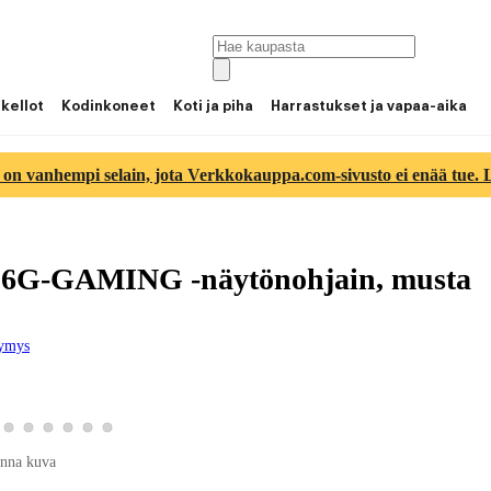
 kellot
Kodinkoneet
Koti ja piha
Harrastukset ja vapaa-aika
 on vanhempi selain, jota Verkkokauppa.com-sivusto ei enää tue. Lu
6G-GAMING -näytönohjain, musta
symys
a 4
otekuva 5
so tuotekuva 6
Katso tuotekuva 7
Katso tuotekuva 8
Katso tuotekuva 9
Katso tuotekuva 10
Katso tuotekuva 11
Katso tuotekuva 12
nna kuva