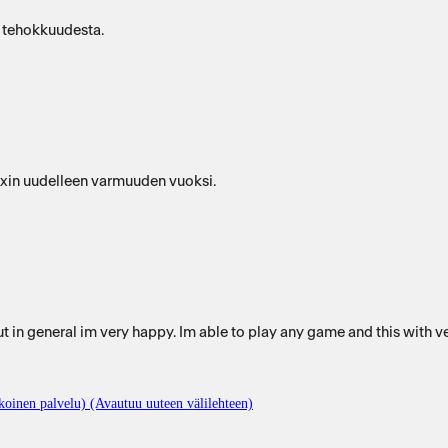
kä tehokkuudesta.
uxin uudelleen varmuuden vuoksi.
but in general im very happy. Im able to play any game and this with v
oinen palvelu) (Avautuu uuteen välilehteen)