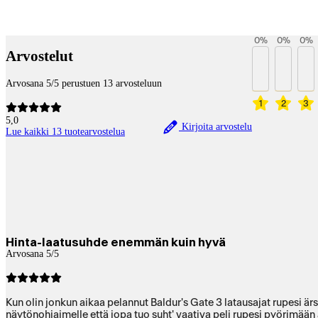
Maksupalvelut
0
%
0
%
0
%
Arvostelut
Arvosana 5/5 perustuen 13 arvosteluun
1
2
3
5,0
Kirjoita arvostelu
Lue kaikki 13 tuotearvostelua
Hinta-laatusuhde enemmän kuin hyvä
Arvosana 5/5
Kun olin jonkun aikaa pelannut Baldur's Gate 3 latausajat rupesi 
näytönohjaimelle että jopa tuo suht' vaativa peli rupesi pyörimään