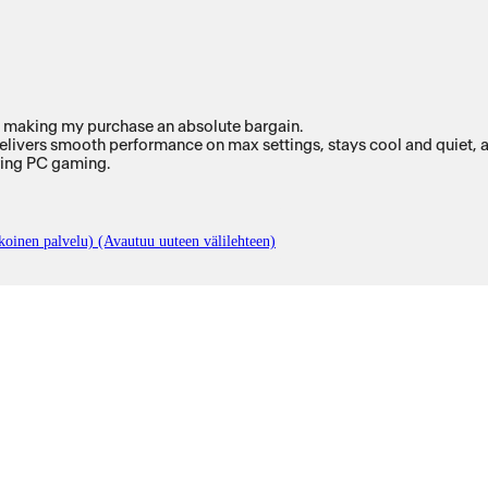
d making my purchase an absolute bargain.
elivers smooth performance on max settings, stays cool and quiet, and
ring PC gaming.
oinen palvelu) (Avautuu uuteen välilehteen)