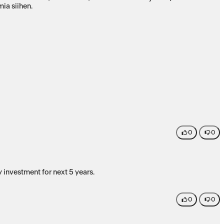
ttanut laadukkaita tuulettimia siihen.
0
0
y investment for next 5 years.
0
0