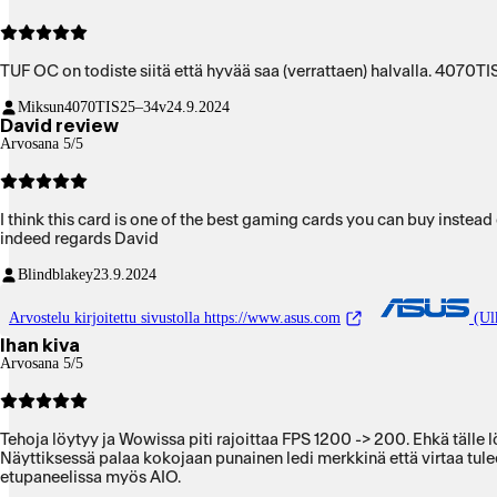
TUF OC on todiste siitä että hyvää saa (verrattaen) halvalla. 4070TIS
Miksun4070TIS
25–34v
24.9.2024
David review
Arvosana 5/5
I think this card is one of the best gaming cards you can buy instead 
indeed regards David
Blindblakey
23.9.2024
Arvostelu kirjoitettu sivustolla https://www.asus.com
(Ulk
Ihan kiva
Arvosana 5/5
Tehoja löytyy ja Wowissa piti rajoittaa FPS 1200 -> 200. Ehkä tälle
Näyttiksessä palaa kokojaan punainen ledi merkkinä että virtaa tule
etupaneelissa myös AIO.