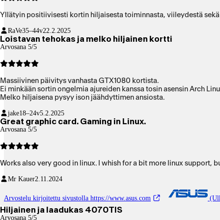
Yllätyin positiivisesti kortin hiljaisesta toiminnasta, viileydestä se
RaVe
35–44v
22.2.2025
Loistavan tehokas ja melko hiljainen kortti
Arvosana 5/5
Massiivinen päivitys vanhasta GTX1080 kortista.
Ei minkään sortin ongelmia ajureiden kanssa tosin asensin Arch Lin
Melko hiljaisena pysyy ison jäähdyttimen ansiosta.
jake
18–24v
5.2.2025
Great graphic card. Gaming in Linux.
Arvosana 5/5
Works also very good in linux. I whish for a bit more linux support, 
Mr Kauer
2.11.2024
Arvostelu kirjoitettu sivustolla https://www.asus.com
(Ulk
Hiljainen ja laadukas 4070TIS
Arvosana 5/5