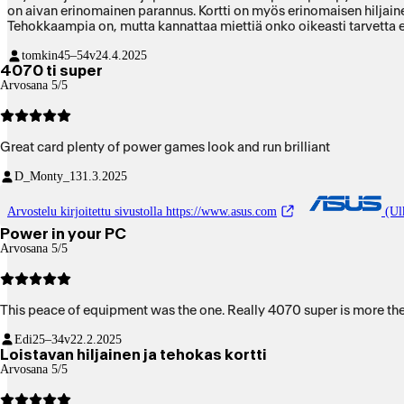
Tehokkaampia on, mutta kannattaa miettiä onko oikeasti tarvetta
tomkin
45–54v
24.4.2025
4070 ti super
Arvosana 5/5
Great card plenty of power games look and run brilliant
D_Monty_13
1.3.2025
Arvostelu kirjoitettu sivustolla https://www.asus.com
(Ulk
Power in your PC
Arvosana 5/5
This peace of equipment was the one. Really 4070 super is more then e
Edi
25–34v
22.2.2025
Loistavan hiljainen ja tehokas kortti
Arvosana 5/5