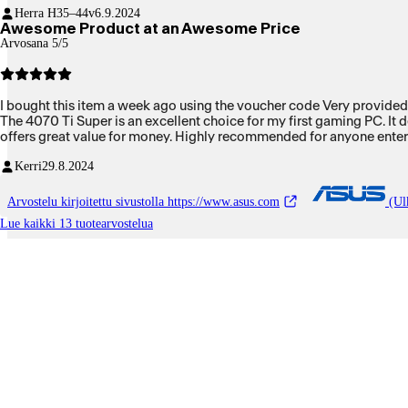
Herra H
35–44v
6.9.2024
Awesome Product at an Awesome Price
Arvosana 5/5
I bought this item a week ago using the voucher code Very provide
The 4070 Ti Super is an excellent choice for my first gaming PC. It d
offers great value for money. Highly recommended for anyone ente
Kerri
29.8.2024
Arvostelu kirjoitettu sivustolla https://www.asus.com
(Ulk
Lue kaikki 13 tuotearvostelua