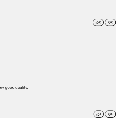
0
0
ery good quality.
1
0