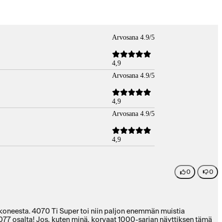
Arvosana 4.9/5
4,9
Arvosana 4.9/5
4,9
Arvosana 4.9/5
4,9
0
0
ukoneesta. 4070 Ti Super toi niin paljon enemmän muistia
2077 osalta! Jos, kuten minä, korvaat 1000-sarjan näyttiksen tämä