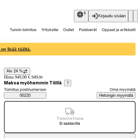
fi
Kirjaudu sisään
Tunnin toimitus
Yrityksille
Outlet
Poistoerät
Oppaat ja artikkelit
Vaihtokauppa
Palvelut
Ajankohtaista
e lisää täältä.
Alv 24 %
Hintatiedot
Hinta 949,00 €.
949
,
00
Maksa myöhemmin Tilillä
?
Valitse tilaustapa
Toimitus postinumeroon
Oma myymälä
Saatavuustiedot
00220
Helsingin myymälä
Toimitettuna
Ei saatavilla