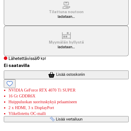
Tilattuna noutoon
ladataan...
Myymälän hyllystä
ladataan...
Lähetettävissä
0
kpl
Ei saatavilla
Lisää ostoskoriin
NVIDIA GeForce RTX 4070 Ti SUPER
16 Gt GDDR6X
Huippuluokan suorituskykyä pelaamiseen
2 x HDMI, 3 x DisplayPort
Ylikellotettu OC-malli
Lisää vertailuun