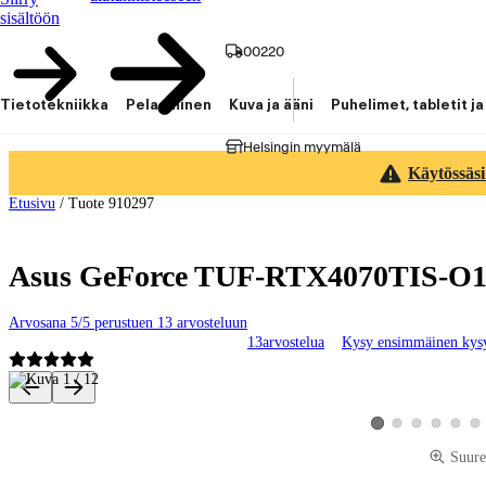
sisältöön
00220
Tietotekniikka
Pelaaminen
Kuva ja ääni
Puhelimet, tabletit ja
Helsingin myymälä
Käytössäsi
Etusivu
/
Tuote 910297
Asus GeForce TUF-RTX4070TIS-O1
Arvosana 5/5 perustuen 13 arvosteluun
13
arvostelua
Kysy ensimmäinen ky
Tuotteen kuvat ja videot
Katso tuotekuva 2
Katso tuotekuva 3
Katso tuotekuv
Katso tu
Kat
Katso tuotekuva 1
Suure