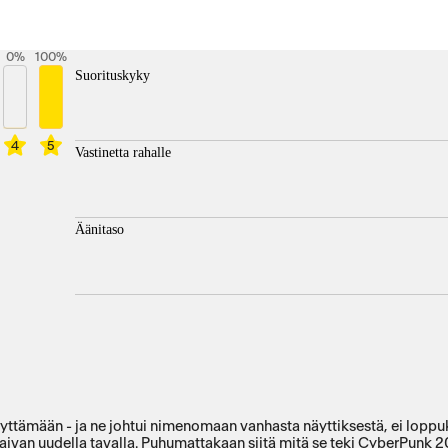
0
%
100
%
Suorituskyky
4
5
Vastinetta rahalle
Äänitaso
ärsyttämään - ja ne johtui nimenomaan vanhasta näyttiksestä, ei lopp
 aivan uudella tavalla. Puhumattakaan siitä mitä se teki CyberPunk 