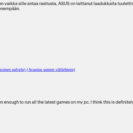
on aivan erinomainen parannus. Kortti on myös erinomaisen hiljainen vaikka sille antaa rasitusta, ASUS on lai
 enempään.
oinen palvelu) (Avautuu uuteen välilehteen)
nough to run all the latest games on my pc. I think this is definitel