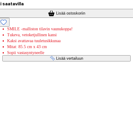
i saatavilla
Lisää ostoskoriin
SMILE -malliston tilavin vaunukoppa!
Tukeva, vetoketjullinen kansi
Kaksi avattavaa tuuletusikkunaa
Mitat: 85.5 cm x 43 cm
Sopii vastasyntyneelle
Lisää vertailuun
Maksupalvelut