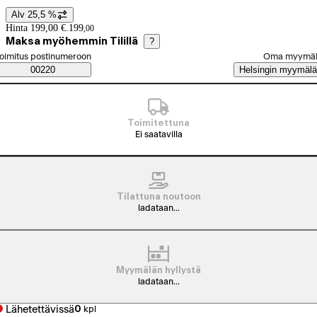
Alv 25,5 %
Hintatiedot
Hinta 199,00 €.
199
,
00
Maksa myöhemmin Tilillä
?
alitse tilaustapa
oimitus postinumeroon
Oma myymä
Saatavuustiedot
00220
Helsingin myymälä
Toimitettuna
Ei saatavilla
Tilattuna noutoon
ladataan...
Myymälän hyllystä
ladataan...
Lähetettävissä
0
kpl