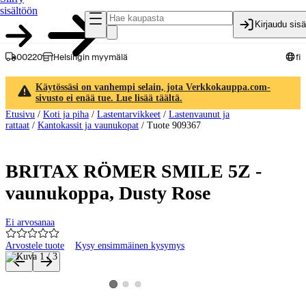
sisältöön
Kirjaudu sis
00220
Helsingin myymälä
fi
Käytössäsi on vanhempi selain, jota Verkkokauppa.com-
sivusto ei enää tue. Lue lisää täältä.
Etusivu
/
Koti ja piha
/
Lastentarvikkeet
/
Lastenvaunut ja
rattaat
/
Kantokassit ja vaunukopat
/
Tuote 909367
BRITAX RÖMER SMILE 5Z -
vaunukoppa, Dusty Rose
Ei arvosanaa
Arvostele tuote
Kysy ensimmäinen kysymys
Tuotteen kuvat ja videot
Katso tuotekuva 2
Katso tuotekuva 3
Katso tuotekuva 1