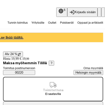
fi
Kirjaudu sisään
Tunnin toimitus
Yrityksille
Outlet
Poistoerät
Oppaat ja artikkelit
Vaihtokauppa
Palvelut
Ajankohtaista
e lisää täältä.
Alv 24 %
Hintatiedot
Hinta 19,99 €.
19
,
99
Maksa myöhemmin Tilillä
?
Valitse tilaustapa
Toimitus postinumeroon
Oma myymälä
Saatavuustiedot
00220
Helsingin myymälä
Toimitettuna
Ei saatavilla