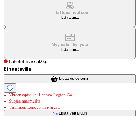
Tilattuna noutoon
ladataan...
Myymälän hyllystä
ladataan...
Lähetettävissä
0
kpl
Ei saatavilla
Lisää ostoskoriin
Yhteensopivuus: Lenovo Legion Go
Suojaa naarmuilta
Virallinen Lenovo-lisävaruste
Lisää vertailuun