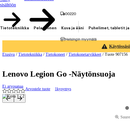
sisältöön
00220
Tietotekniikka
Pelaaminen
Kuva ja ääni
Puhelimet, tabletit ja
Helsingin myymälä
Käytössäsi
Etusivu
/
Tietotekniikka
/
Tietokoneet
/
Tietokonetarvikkeet
/
Tuote 907156
Lenovo Legion Go -Näytönsuoja
Ei arvosanaa
Arvostele tuote
1
kysymys
Tuotteen kuvat ja videot
Ka
Suure