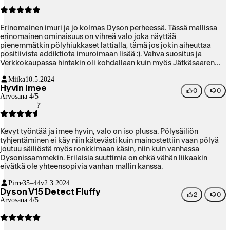
Erinomainen imuri ja jo kolmas Dyson perheessä. Tässä mallissa
erinomainen ominaisuus on vihreä valo joka näyttää
pienemmätkin pölyhiukkaset lattialla, tämä jos jokin aiheuttaa
positiivista addiktiota imuroimaan lisää :). Vahva suositus ja
Verkkokaupassa hintakin oli kohdallaan kuin myös Jätkäsaaren
dyson osaston myyjän selkä asemointi erimallejen välillä. 10/10
Miika
10.5.2024
Hyvin imee
0
0
Arvosana 4/5
Kevyt työntää ja imee hyvin, valo on iso plussa. Pölysäiliön
tyhjentäminen ei käy niin kätevästi kuin mainostettiin vaan pölyä
joutuu säiliöstä myös ronkkimaan käsin, niin kuin vanhassa
Dysonissammekin. Erilaisia suuttimia on ehkä vähän liikaakin
eivätkä ole yhteensopivia vanhan mallin kanssa.
Pirre
35–44v
2.3.2024
Dyson V15 Detect Fluffy
2
0
Arvosana 4/5