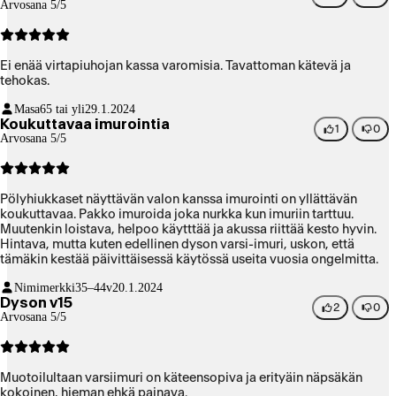
Arvosana 5/5
Ei enää virtapiuhojan kassa varomisia. Tavattoman kätevä ja
tehokas.
Masa
65 tai yli
29.1.2024
Koukuttavaa imurointia
1
0
Arvosana 5/5
Pölyhiukkaset näyttävän valon kanssa imurointi on yllättävän
koukuttavaa. Pakko imuroida joka nurkka kun imuriin tarttuu.
Muutenkin loistava, helpoo käytttää ja akussa riittää kesto hyvin.
Hintava, mutta kuten edellinen dyson varsi-imuri, uskon, että
tämäkin kestää päivittäisessä käytössä useita vuosia ongelmitta.
Nimimerkki
35–44v
20.1.2024
Dyson v15
2
0
Arvosana 5/5
Muotoilultaan varsiimuri on käteensopiva ja erityäin näpsäkän
kokoinen, hieman ehkä painava.