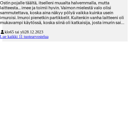
Ostin pojalle täältä, itselleni muualta halvemmalla, mutta
laitteesta... imee ja toimii hyvin. Vaimon mielestä valo olisi
sammutettava, koska aina näkyy pölyä vaikka kuinka usein
imuroisi. Imuroi pienetkin partikkelit. Kuitenkin vanha laitteeni oli
mukavampi käytössä, koska siinä oli katkaisija, josta imurin sai
pysyvästi päälle. Dysonissa joutuu painamaan koko ajan
klo
65 tai yli
28.12.2023
liipaisimesta ja vieressä oleva pieni seinä, tai miksi sitä sanoisi,
Lue kaikki 11 tuotearvostelua
painaa ikävästi ja kivuliaasti sormeen. Outo ratkaisu tämän
hintaluokan laitteessa. Oli kehitettävä oma parannus toiminnalle.
Laitteen osat on erittäin helppo vaihtaa, lukitus toimii jämäkästi.
Tyhjennys ja huolto on on vaivatonta.