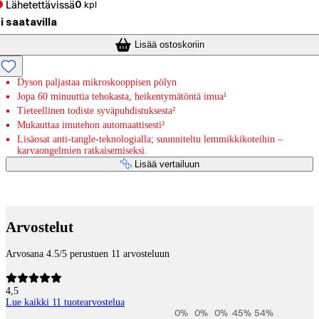
Lähetettävissä
0
kpl
i saatavilla
Lisää ostoskoriin
Dyson paljastaa mikroskooppisen pölyn
Jopa 60 minuuttia tehokasta, heikentymätöntä imua¹
Tieteellinen todiste syväpuhdistuksesta²
Mukauttaa imutehon automaattisesti²
Lisäosat anti-tangle-teknologialla; suunniteltu lemmikkikoteihin –
karvaongelmien ratkaisemiseksi.
Lisää vertailuun
Maksupalvelut
Arvostelut
Arvosana 4.5/5 perustuen 11 arvosteluun
4,5
Lue kaikki 11 tuotearvostelua
0
%
0
%
0
%
45
%
54
%