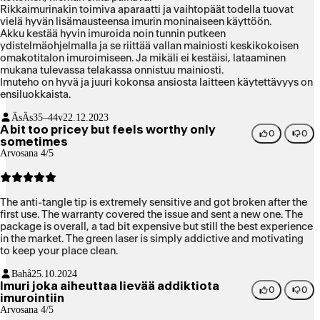
Rikkaimurinakin toimiva aparaatti ja vaihtopäät todella tuovat
vielä hyvän lisämausteensa imurin moninaiseen käyttöön.
Akku kestää hyvin imuroida noin tunnin putkeen
ydistelmäohjelmalla ja se riittää vallan mainiosti keskikokoisen
omakotitalon imuroimiseen. Ja mikäli ei kestäisi, lataaminen
mukana tulevassa telakassa onnistuu mainiosti.
Imuteho on hyvä ja juuri kokonsa ansiosta laitteen käytettävyys on
ensiluokkaista.
ÄsÄs
35–44v
22.12.2023
A bit too pricey but feels worthy only
0
0
sometimes
Arvosana 4/5
The anti-tangle tip is extremely sensitive and got broken after the
first use. The warranty covered the issue and sent a new one. The
package is overall, a tad bit expensive but still the best experience
in the market. The green laser is simply addictive and motivating
to keep your place clean.
Bahå
25.10.2024
Imuri joka aiheuttaa lievää addiktiota
0
0
imurointiin
Arvosana 4/5