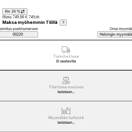
Alv 24 %
Hintatiedot
Hinta 749,00 €.
749
,
00
Maksa myöhemmin Tilillä
?
alitse tilaustapa
oimitus postinumeroon
Oma myymä
Saatavuustiedot
00220
Helsingin myymälä
Toimitettuna
Ei saatavilla
Tilattuna noutoon
ladataan...
Myymälän hyllystä
ladataan...