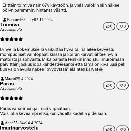
Erittäin toimiva näin 67v käyttöön, ja vielä valokin niin näkee
pölyn paremmin, hintansa väärtti.
Boomeri
65 tai yli
3.11.2024
Toimiva
0
0
Arvosana 5/5
Lyhyellä kokemuksella vaikuttaa hyvältä, rullailee kevyesti,
monipuoliset vaihtopäät, kissan ja koiran karvat lähtee hyvin
matoista ja sohvasta. Mikä parasta teinikin innoistui imuroimaan
päivittäin joskus jopa kahdesti😂sanoi että tämä on kiva uusi peli
kun valon avulla näkee "pyydystää" eläinten karvat😂
Maami
25.4.2024
Paras
0
0
Arvosana 5/5
Paras varsi-imuri,ja imuri ylipäätään.
Voisi olla keveämpi ehkä,kun yhdellä kädellä pidellään.
Anne
55–64v
14.4.2024
Imurinarvostelu
0
0