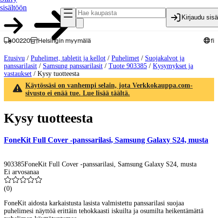
sisältöön
Kirjaudu sis
00220
Helsingin myymälä
fi
Etusivu
/
Puhelimet, tabletit ja kellot
/
Puhelimet
/
Suojakalvot ja
panssarilasit
/
Samsung panssarilasit
/
Tuote 903385
/
Kysymykset ja
vastaukset
/
Kysy tuotteesta
Käytössäsi on vanhempi selain, jota Verkkokauppa.com-
sivusto ei enää tue. Lue lisää täältä.
Kysy tuotteesta
FoneKit Full Cover -panssarilasi, Samsung Galaxy S24, musta
903385
FoneKit Full Cover -panssarilasi, Samsung Galaxy S24, musta
Ei arvosanaa
(
0
)
FoneKit aidosta karkaistusta lasista valmistettu panssarilasi suojaa
puhelimesi näyttöä erittäin tehokkaasti iskuilta ja osumilta heikentämättä