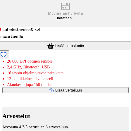
Myymälän hyllystä
ladataan...
Lähetettävissä
0
kpl
i saatavilla
Lisää ostoskoriin
26 000 DPI optinen sensori
2,4 GHz, Bluetooth, USB
16 täysin ohjelmoitavaa painiketta
12-painikkeinen sivupaneeli
Akunkesto jopa 150 tuntia
Lisää vertailuun
Maksupalvelut
Arvostelut
Arvosana 4.3/5 perustuen 3 arvosteluun