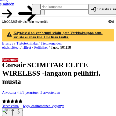
sisältöön
Kirjaudu sis
00220
Helsingin myymälä
fi
Käytössäsi on vanhempi selain, jota Verkkokauppa.com-
sivusto ei enää tue. Lue lisää täältä.
Etusivu
/
Tietotekniikka
/
Tietokoneiden
oheislaitteet
/
Hiiret
/
Pelihiiret
/
Tuote 901138
Poistotuote
Corsair SCIMITAR ELITE
WIRELESS -langaton pelihiiri,
musta
Arvosana 4.3/5 perustuen 3 arvosteluun
3
arvostelua
Kysy ensimmäinen kysymys
Tuotteen kuvat ja videot