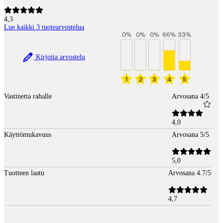
4,3
Lue kaikki 3 tuotearvostelua
0
%
0
%
0
%
66
%
33
%
Kirjoita arvostelu
1
2
3
4
5
Vastinetta rahalle
Arvosana 4/5
4,0
Käyttömukavuus
Arvosana 5/5
5,0
Tuotteen laatu
Arvosana 4.7/5
4,7