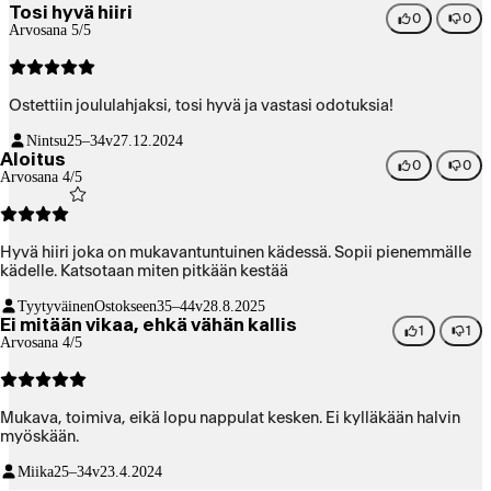
Tosi hyvä hiiri
0
0
Arvosana 5/5
Ostettiin joululahjaksi, tosi hyvä ja vastasi odotuksia!
Nintsu
25–34v
27.12.2024
Aloitus
0
0
Arvosana 4/5
Hyvä hiiri joka on mukavantuntuinen kädessä. Sopii pienemmälle
kädelle. Katsotaan miten pitkään kestää
TyytyväinenOstokseen
35–44v
28.8.2025
Ei mitään vikaa, ehkä vähän kallis
1
1
Arvosana 4/5
Mukava, toimiva, eikä lopu nappulat kesken. Ei kylläkään halvin
myöskään.
Miika
25–34v
23.4.2024