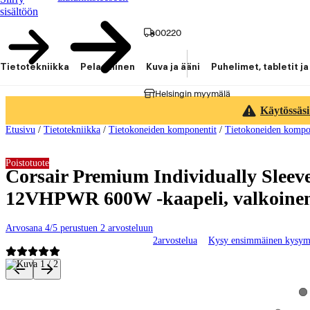
sisältöön
00220
Tietotekniikka
Pelaaminen
Kuva ja ääni
Puhelimet, tabletit ja
Helsingin myymälä
Käytössäsi
Etusivu
/
Tietotekniikka
/
Tietokoneiden komponentit
/
Tietokoneiden kompon
Poistotuote
Corsair Premium Individually Sleev
12VHPWR 600W -kaapeli, valkoine
Arvosana 4/5 perustuen 2 arvosteluun
2
arvostelua
Kysy ensimmäinen kysym
Tuotteen kuvat ja videot
Ka