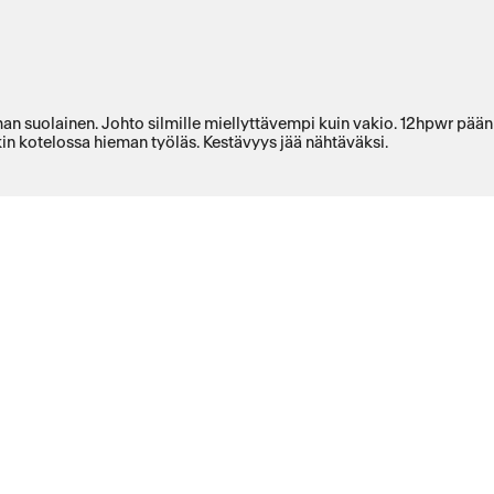
eman suolainen. Johto silmille miellyttävempi kuin vakio. 12hpwr pä
in kotelossa hieman työläs. Kestävyys jää nähtäväksi.