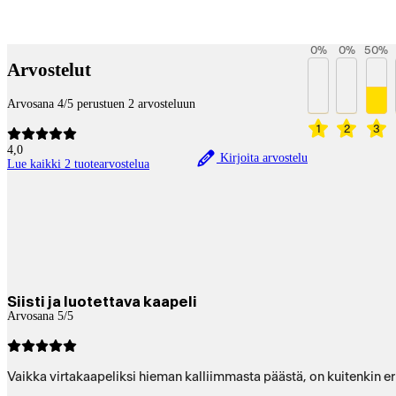
Maksupalvelut
0
%
0
%
50
%
Arvostelut
Arvosana 4/5 perustuen 2 arvosteluun
1
2
3
4,0
Kirjoita arvostelu
Lue kaikki 2 tuotearvostelua
Siisti ja luotettava kaapeli
Arvosana 5/5
Vaikka virtakaapeliksi hieman kalliimmasta päästä, on kuitenkin erit