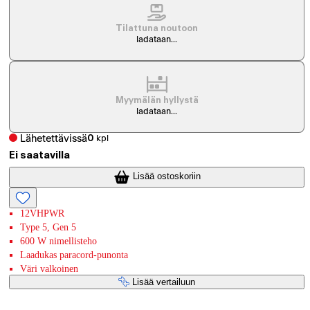
Tilattuna noutoon
ladataan...
Myymälän hyllystä
ladataan...
Lähetettävissä
0
kpl
Ei saatavilla
Lisää ostoskoriin
12VHPWR
Type 5, Gen 5
600 W nimellisteho
Laadukas paracord-punonta
Väri valkoinen
Lisää vertailuun