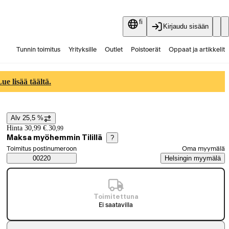
fi
Kirjaudu sisään
Tunnin toimitus
Yrityksille
Outlet
Poistoerät
Oppaat ja artikkelit
Vaihtokauppa
Palvelut
Ajankohtaista
e lisää täältä.
Alv 25,5 %
Hintatiedot
Hinta 30,99 €.
30
,
99
Maksa myöhemmin Tilillä
?
Valitse tilaustapa
Toimitus postinumeroon
Oma myymälä
Saatavuustiedot
00220
Helsingin myymälä
Toimitettuna
Ei saatavilla