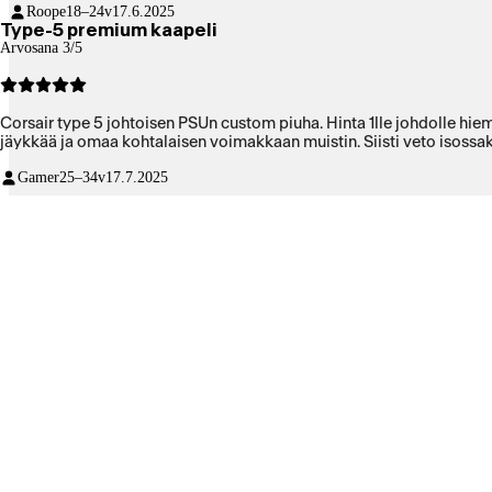
Roope
18–24v
17.6.2025
Type-5 premium kaapeli
Arvosana 3/5
Corsair type 5 johtoisen PSUn custom piuha. Hinta 1lle johdolle hi
jäykkää ja omaa kohtalaisen voimakkaan muistin. Siisti veto isossak
Gamer
25–34v
17.7.2025