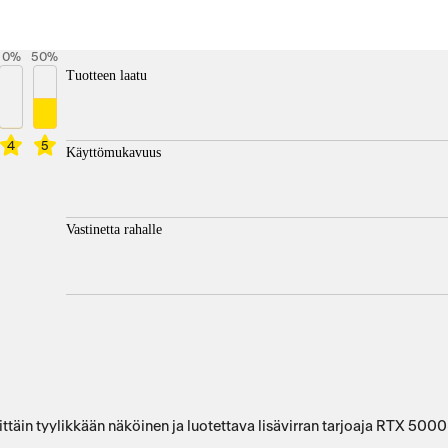
0
%
50
%
Tuotteen laatu
4
5
Käyttömukavuus
Vastinetta rahalle
täin tyylikkään näköinen ja luotettava lisävirran tarjoaja RTX 5000-s