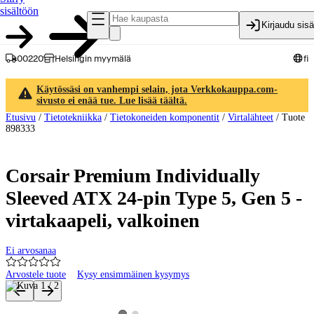
sisältöön
Kirjaudu sis
00220
Helsingin myymälä
fi
Käytössäsi on vanhempi selain, jota Verkkokauppa.com-
sivusto ei enää tue. Lue lisää täältä.
Etusivu
/
Tietotekniikka
/
Tietokoneiden komponentit
/
Virtalähteet
/
Tuote
898333
Corsair Premium Individually
Sleeved ATX 24-pin Type 5, Gen 5 -
virtakaapeli, valkoinen
Ei arvosanaa
Arvostele tuote
Kysy ensimmäinen kysymys
Tuotteen kuvat ja videot