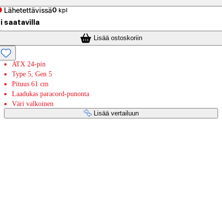
Lähetettävissä
0
kpl
i saatavilla
Lisää ostoskoriin
ATX 24-pin
Type 5, Gen 5
Pituus 61 cm
Laadukas paracord-punonta
Väri valkoinen
Lisää vertailuun
Maksupalvelut