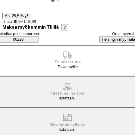
Katso tuotekuva 2
Katso tuotekuva 1
Alv 25,5 %
Hintatiedot
Hinta 38,99 €.
38
,
99
Maksa myöhemmin Tilillä
?
alitse tilaustapa
oimitus postinumeroon
Oma myymä
Saatavuustiedot
00220
Helsingin myymälä
Toimitettuna
Ei saatavilla
Tilattuna noutoon
ladataan...
Myymälän hyllystä
ladataan...