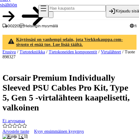
sisältöön
Kirjaudu sis
00220
Helsingin myymälä
fi
Käytössäsi on vanhempi selain, jota Verkkokauppa.com-
sivusto ei enää tue. Lue lisää täältä.
Etusivu
/
Tietotekniikka
/
Tietokoneiden komponentit
/
Virtalähteet
/
Tuote
898327
Corsair Premium Individually
Sleeved PSU Cables Pro Kit, Type
5, Gen 5 -virtalähteen kaapelisetti,
valkoinen
Ei arvosanaa
Arvostele tuote
Kysy ensimmäinen kysymys