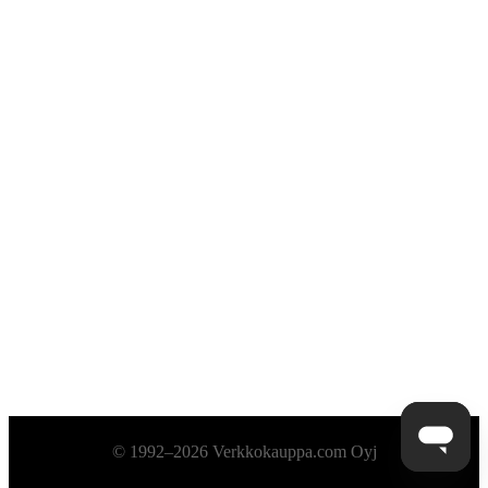
Alatunniste
© 1992–2026 Verkkokauppa.com Oyj