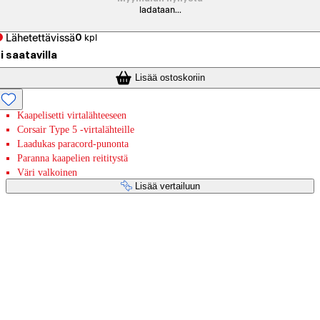
ladataan...
Lähetettävissä
0
kpl
i saatavilla
Lisää ostoskoriin
Kaapelisetti virtalähteeseen
Corsair Type 5 -virtalähteille
Laadukas paracord-punonta
Paranna kaapelien reititystä
Väri valkoinen
Lisää vertailuun
Maksupalvelut