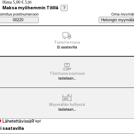
Hintatiedot
Hinta 5,00 €.
5
,
00
Maksa myöhemmin Tilillä
?
alitse tilaustapa
oimitus postinumeroon
Oma myymä
Saatavuustiedot
00220
Helsingin myymälä
Toimitettuna
Ei saatavilla
Tilattuna noutoon
ladataan...
Myymälän hyllystä
ladataan...
Lähetettävissä
0
kpl
i saatavilla