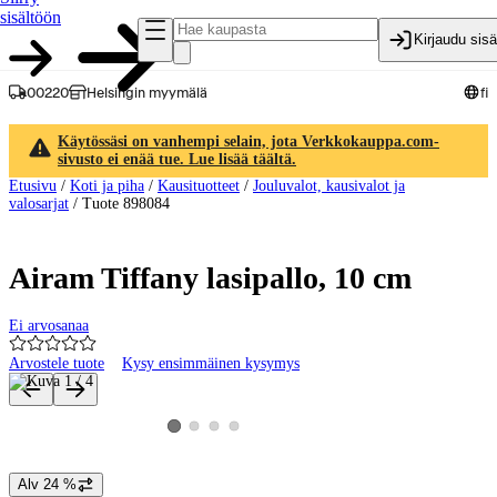
sisältöön
Kirjaudu sis
00220
Helsingin myymälä
fi
Käytössäsi on vanhempi selain, jota Verkkokauppa.com-
sivusto ei enää tue. Lue lisää täältä.
Etusivu
/
Koti ja piha
/
Kausituotteet
/
Jouluvalot, kausivalot ja
valosarjat
/
Tuote 898084
Airam Tiffany lasipallo, 10 cm
Ei arvosanaa
Arvostele tuote
Kysy ensimmäinen kysymys
Tuotteen kuvat ja videot
Katso tuotekuva 2
Katso tuotekuva 3
Katso tuotekuva 4
Katso tuotekuva 1
Alv 24 %