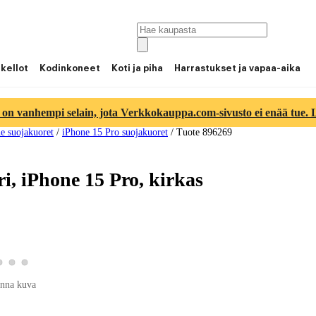
 kellot
Kodinkoneet
Koti ja piha
Harrastukset ja vapaa-aika
 on vanhempi selain, jota Verkkokauppa.com-sivusto ei enää tue. Lu
e suojakuoret
/
iPhone 15 Pro suojakuoret
/
Tuote 896269
, iPhone 15 Pro, kirkas
 tuotekuva 2
Katso tuotekuva 3
Katso tuotekuva 4
Katso tuotekuva 5
otekuva 1
nna kuva