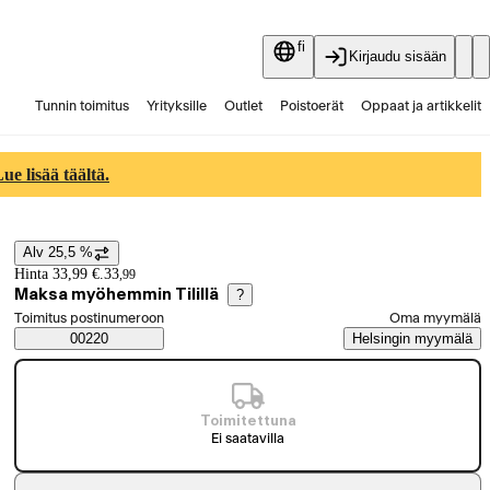
fi
Kirjaudu sisään
Tunnin toimitus
Yrityksille
Outlet
Poistoerät
Oppaat ja artikkelit
Vaihtokauppa
Palvelut
Ajankohtaista
e lisää täältä.
Alv 25,5 %
Hintatiedot
Hinta 33,99 €.
33
,
99
Maksa myöhemmin Tilillä
?
Valitse tilaustapa
Toimitus postinumeroon
Oma myymälä
Saatavuustiedot
00220
Helsingin myymälä
Toimitettuna
Ei saatavilla