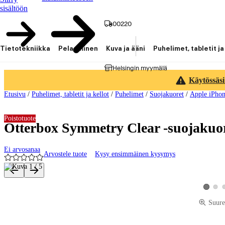
sisältöön
00220
Tietotekniikka
Pelaaminen
Kuva ja ääni
Puhelimet, tabletit ja
Helsingin myymälä
Käytössäsi
Etusivu
/
Puhelimet, tabletit ja kellot
/
Puhelimet
/
Suojakuoret
/
Apple iPhon
Poistotuote
Otterbox Symmetry Clear -suojakuori
Ei arvosanaa
Arvostele tuote
Kysy ensimmäinen kysymys
Tuotteen kuvat ja videot
Katso
Katso tu
Suure