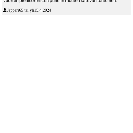
Nuorten pienisormisten puhelin muuten kätevän tuntuinen.
Jappari
65 tai yli
15.4.2024