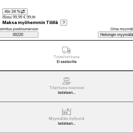
Alv 24 %
Hintatiedot
Hinta 99,99 €.
99
,
99
Maksa myöhemmin Tilillä
?
alitse tilaustapa
oimitus postinumeroon
Oma myymä
Saatavuustiedot
00220
Helsingin myymälä
Toimitettuna
Ei saatavilla
Tilattuna noutoon
ladataan...
Myymälän hyllystä
ladataan...