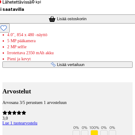
Lähetettävissä
0
kpl
i saatavilla
Lisää ostoskoriin
4.0", 854 x 480 -näyttö
5 MP pääkamera
2 MP selfie
Irrotettava 2350 mAh akku
Pieni ja kevyt
Lisää vertailuun
Maksupalvelut
Arvostelut
Arvosana 3/5 perustuen 1 arvosteluun
3,0
Lue 1 tuotearvostelu
0
%
0
%
100
%
0
%
0
%