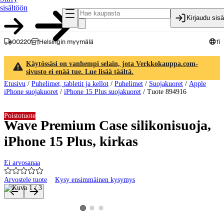
sisältöön
Kirjaudu sis
00220
Helsingin myymälä
fi
Käytössäsi on vanhempi selain, jota Verkkokauppa.com-
sivusto ei enää tue. Lue lisää täältä.
Etusivu
/
Puhelimet, tabletit ja kellot
/
Puhelimet
/
Suojakuoret
/
Apple
iPhone suojakuoret
/
iPhone 15 Plus suojakuoret
/
Tuote 894916
Poistotuote
Wave Premium Case silikonisuoja,
iPhone 15 Plus, kirkas
Ei arvosanaa
Arvostele tuote
Kysy ensimmäinen kysymys
Tuotteen kuvat ja videot
Katso tuotekuva 2
Katso tuotekuva 3
Katso tuotekuva 1