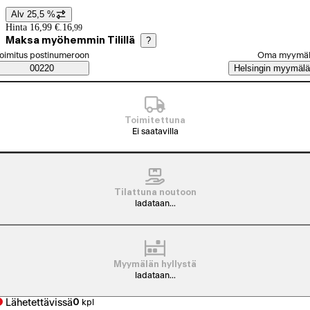
Alv 25,5 %
Hintatiedot
Hinta 16,99 €.
16
,
99
Maksa myöhemmin Tilillä
?
alitse tilaustapa
oimitus postinumeroon
Oma myymä
Saatavuustiedot
00220
Helsingin myymälä
Toimitettuna
Ei saatavilla
Tilattuna noutoon
ladataan...
Myymälän hyllystä
ladataan...
Lähetettävissä
0
kpl