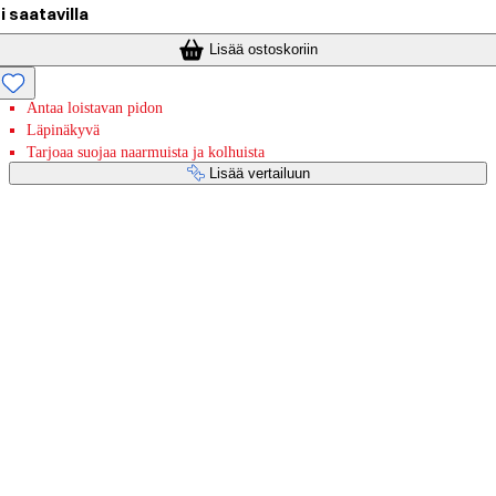
i saatavilla
Lisää ostoskoriin
Antaa loistavan pidon
Läpinäkyvä
Tarjoaa suojaa naarmuista ja kolhuista
Lisää vertailuun
Maksupalvelut