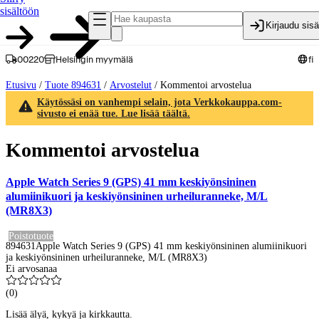
sisältöön
Kirjaudu sis
00220
Helsingin myymälä
fi
Etusivu
/
Tuote 894631
/
Arvostelut
/
Kommentoi arvostelua
Käytössäsi on vanhempi selain, jota Verkkokauppa.com-
sivusto ei enää tue. Lue lisää täältä.
Kommentoi arvostelua
Apple Watch Series 9 (GPS) 41 mm keskiyönsininen
alumiinikuori ja keskiyönsininen urheiluranneke, M/L
(MR8X3)
Poistotuote
894631
Apple Watch Series 9 (GPS) 41 mm keskiyönsininen alumiinikuori
ja keskiyönsininen urheiluranneke, M/L (MR8X3)
Ei arvosanaa
(
0
)
Lisää älyä, kykyä ja kirkkautta.