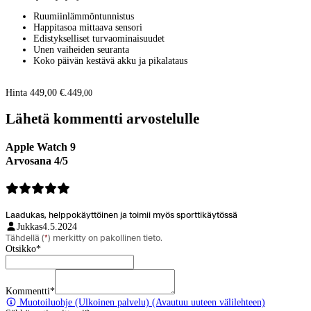
Ruumiinlämmöntunnistus
Happitasoa mittaava sensori
Edistykselliset turvaominaisuudet
Unen vaiheiden seuranta
Koko päivän kestävä akku ja pikalataus
Hinta 449,00 €.
449
,
00
Lähetä kommentti arvostelulle
Apple Watch 9
Arvosana 4/5
Laadukas, helppokäyttöinen ja toimii myös sporttikäytössä
Jukkas
4.5.2024
Tähdellä (
*
) merkitty on pakollinen tieto.
Otsikko
*
Kommentti
*
Muotoiluohje
(Ulkoinen palvelu) (Avautuu uuteen välilehteen)