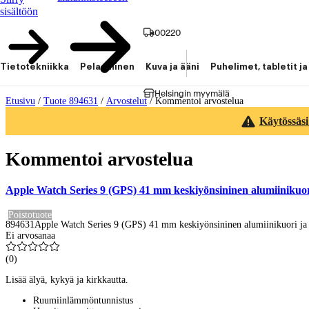
sisältöön
00220
Tietotekniikka
Pelaaminen
Kuva ja ääni
Puhelimet, tabletit ja
Helsingin myymälä
Etusivu
/
Tuote 894631
/
Arvostelut
/
Kommentoi arvostelua
Käytössäsi
Kommentoi arvostelua
Apple Watch Series 9 (GPS) 41 mm keskiyönsininen alumiinikuo
Poistotuote
894631
Apple Watch Series 9 (GPS) 41 mm keskiyönsininen alumiinikuori j
Ei arvosanaa
(
0
)
Lisää älyä, kykyä ja kirkkautta.
Ruumiinlämmöntunnistus