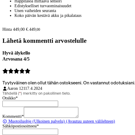
Happitasoa mittaava sensori
Edistykselliset turvaominaisuudet
Unen vaiheiden seuranta
Koko päivän kestävä akku ja pikalataus
Hinta 449,00 €.
449
,
00
Lähetä kommentti arvostelulle
Hyvä älykello
Arvosana 4/5
Tyytyväinen olen ollut tähän ostokseeni. On vastannut odotuksiani
Aaron 1211
7.4.2024
Tähdellä (
*
) merkitty on pakollinen tieto.
Otsikko
*
Kommentti
*
Muotoiluohje
(Ulkoinen palvelu) (Avautuu uuteen välilehteen)
Sähköpostiosoitteesi
*