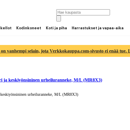
 kellot
Kodinkoneet
Koti ja piha
Harrastukset ja vapaa-aika
 on vanhempi selain, jota Verkkokauppa.com-sivusto ei enää tue. Lu
ri ja keskiyönsininen urheiluranneke, M/L (MR8X3)
a keskiyönsininen urheiluranneke, M/L (MR8X3)