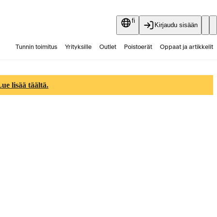
fi
Kirjaudu sisään
Tunnin toimitus
Yrityksille
Outlet
Poistoerät
Oppaat ja artikkelit
Vaihtokauppa
Palvelut
Ajankohtaista
e lisää täältä.