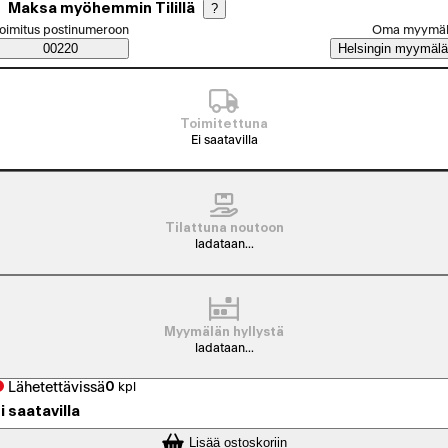
Maksa myöhemmin Tilillä
?
alitse tilaustapa
oimitus postinumeroon
Oma myymä
Saatavuustiedot
00220
Helsingin myymälä
Toimitettuna
Ei saatavilla
Tilattuna noutoon
ladataan...
Myymälän hyllystä
ladataan...
Lähetettävissä
0
kpl
i saatavilla
Lisää ostoskoriin