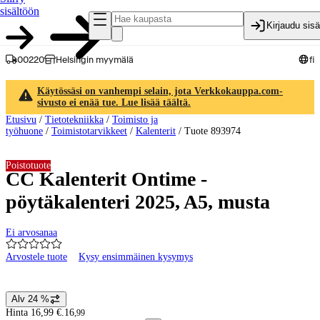
sisältöön
Kirjaudu sis
00220
Helsingin myymälä
fi
Käytössäsi on vanhempi selain, jota Verkkokauppa.com-
sivusto ei enää tue. Lue lisää täältä.
Etusivu
/
Tietotekniikka
/
Toimisto ja
työhuone
/
Toimistotarvikkeet
/
Kalenterit
/
Tuote 893974
Poistotuote
CC Kalenterit Ontime -
pöytäkalenteri 2025, A5, musta
Ei arvosanaa
Arvostele tuote
Kysy ensimmäinen kysymys
Tuotteen kuvat ja videot
Alv 24 %
Hintatiedot
Hinta 16,99 €.
16
,
99