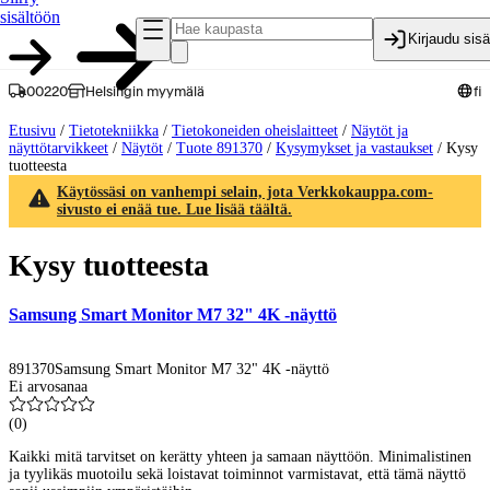
sisältöön
Kirjaudu sis
00220
Helsingin myymälä
fi
Etusivu
/
Tietotekniikka
/
Tietokoneiden oheislaitteet
/
Näytöt ja
näyttötarvikkeet
/
Näytöt
/
Tuote 891370
/
Kysymykset ja vastaukset
/
Kysy
tuotteesta
Käytössäsi on vanhempi selain, jota Verkkokauppa.com-
sivusto ei enää tue. Lue lisää täältä.
Kysy tuotteesta
Samsung Smart Monitor M7 32" 4K -näyttö
891370
Samsung Smart Monitor M7 32" 4K -näyttö
Ei arvosanaa
(
0
)
Kaikki mitä tarvitset on kerätty yhteen ja samaan näyttöön. Minimalistinen
ja tyylikäs muotoilu sekä loistavat toiminnot varmistavat, että tämä näyttö