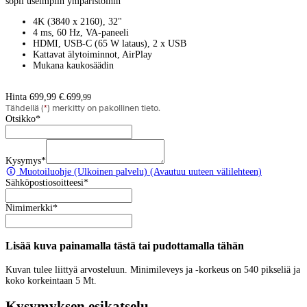
sopii useimpiin ympäristöihin
4K (3840 x 2160), 32"
4 ms, 60 Hz, VA-paneeli
HDMI, USB-C (65 W lataus), 2 x USB
Kattavat älytoiminnot, AirPlay
Mukana kaukosäädin
Hinta 699,99 €.
699
,
99
Tähdellä (
*
) merkitty on pakollinen tieto.
Otsikko
*
Kysymys
*
Muotoiluohje
(Ulkoinen palvelu) (Avautuu uuteen välilehteen)
Sähköpostiosoitteesi
*
Nimimerkki
*
Lisää kuva painamalla tästä tai pudottamalla tähän
Kuvan tulee liittyä arvosteluun. Minimileveys ja -korkeus on 540 pikseliä ja
koko korkeintaan 5 Mt.
Kysymyksen esikatselu